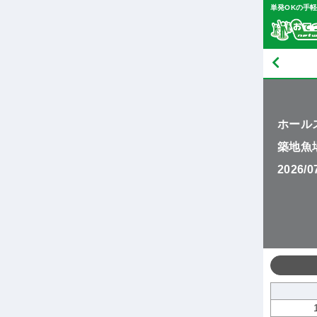
単発OKの手
ホール
築地魚
2026/