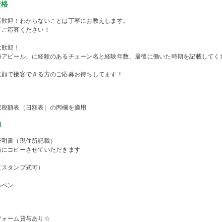
資格
者歓迎！わからないことは丁寧にお教えします。
てご応募ください！
大歓迎！
時アピール」に経験のあるチェーン名と経験年数、最後に働いた時期を記載してく
笑顔で接客できる方のご応募お待ちしてます！
収税額表（日額表）の丙欄を適用
物
証明書（現住所記載）
前にコピーさせていただきます
（スタンプ式可）
ルペン
フォーム貸与あり☆