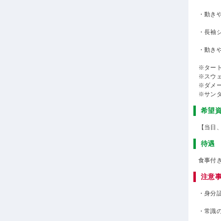
・動き
・長袖
・動き
※ター
※スウ
※ダメ
※サン
希望
【当日
待遇
食事付
注意
・身分
・常識