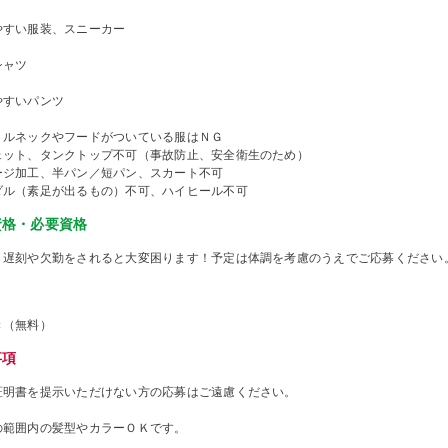
やすい服装、スニーカー
シャツ
やすいパンツ
トルネックやフードがついている服はＮＧ
ェット、タンクトップ不可（事故防止、安全衛生のため）
ージ加工、半パン／短パン、スカート不可
ダル（素足が出るもの）不可、ハイヒール不可
資格・必要資格
、遅刻や欠勤をされると大変困ります！予定は体調を考慮のうえでご応募ください
き（無料）
事項
証明書を提示いただけない方の応募はご遠慮ください。
の範囲内の髪型やカラーＯＫです。