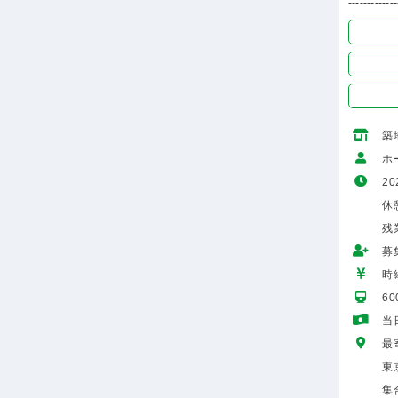
-------------
築
ホ
20
休
残
募
時給
6
当
最
東
集