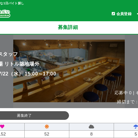
軽な1日バイト探し
会員登録
募集詳細
スタッフ
場 リトル築地場外
07/22（水） 15:00～17:00
応募中 0 |
締切まで：0
募集終了
152
52
8
5