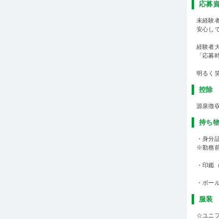
応募
未経験
安心し
経験者
「応募
明るく
控除
源泉徴
持ち
・身分
※勤務
・印鑑
・ボー
服装
☆ユニ