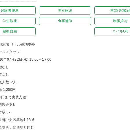
------------------------------
経験者優遇
男女歓迎
主婦(夫)歓
学生歓迎
食事補助
制服貸与
髪型自由
ネイルOK
地魚場 リトル築地場外
ールスタッフ
26年07月22日(水) 15:00～17:00
憩なし
業なし
集人数 2人
 1,250円
00円まで実費支給
日現金支払
寄駅：-
京都中央区築地4-13-6
合場所：勤務地と同じ