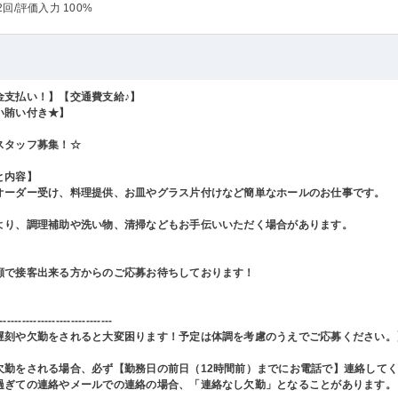
2回
/評価入力 100%
金支払い！】【交通費支給♪】
い賄い付き★】
スタッフ募集！☆
と内容】
オーダー受け、料理提供、お皿やグラス片付けなど簡単なホールのお仕事です。
より、調理補助や洗い物、清掃などもお手伝いいただく場合があります。
顔で接客出来る方からのご応募お待ちしております！
------------------------------
遅刻や欠勤をされると大変困ります！予定は体調を考慮のうえでご応募ください。
欠勤をされる場合、必ず【勤務日の前日（12時間前）までにお電話で】連絡して
過ぎての連絡やメールでの連絡の場合、「連絡なし欠勤」となることがあります。