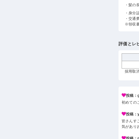
・髪の
・身分
・交通
※領収
評価とレ
採用取消
投稿：g*
初めての
投稿：y*
皆さんす
気があり
投稿：n*