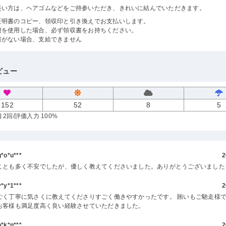
長い方は、ヘアゴムなどをご持参いただき、きれいに結んでいただきます。
証明書のコピー、領収印と引き換えでお支払いします。
費を使用した場合、必ず領収書をお持ちください。
書がない場合、支給できません
ビュー
152
52
8
5
 2回
/評価入力 100%
o*u***
2
ことも多く不安でしたが、優しく教えてくださいました。ありがとうございました
y*1***
2
ごく丁寧に気さくに教えてくださりすごく働きやすかったです。 賄いもご馳走様で
お客様も満足度高く良い経験させていただきました。
k*n***
2