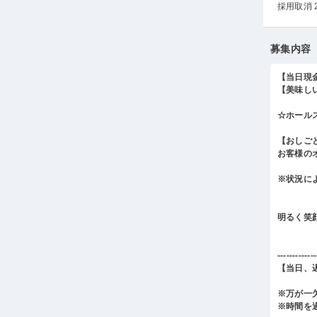
採用取消 
募集内容
【当日現
【美味し
☆ホール
【おしご
お客様の
※状況に
明るく笑
-------------
【当日、
※万が一
※時間を