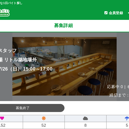
軽な1日バイト探し
会員登録
募集詳細
スタッフ
場 リトル築地場外
07/26（日） 15:00～17:00
応募中 0 |
締切まで：0
募集終了
152
52
8
5