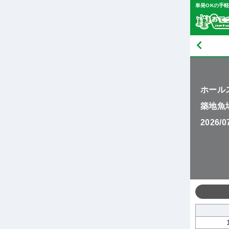
単発OKの手
ホール
築地魚
2026/