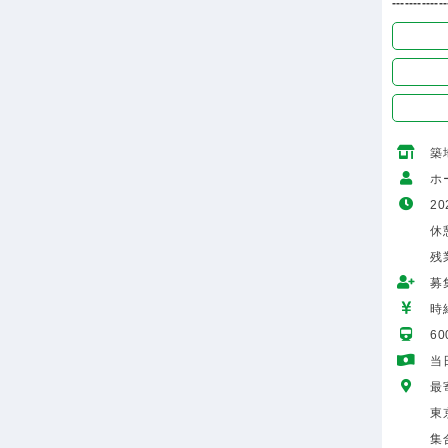
-------------
築
ホ
20
休
残
募
時給
6
当
最
東
集