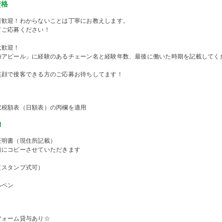
資格
者歓迎！わからないことは丁寧にお教えします。
てご応募ください！
大歓迎！
時アピール」に経験のあるチェーン名と経験年数、最後に働いた時期を記載してく
笑顔で接客できる方のご応募お待ちしてます！
収税額表（日額表）の丙欄を適用
物
証明書（現住所記載）
前にコピーさせていただきます
（スタンプ式可）
ルペン
フォーム貸与あり☆