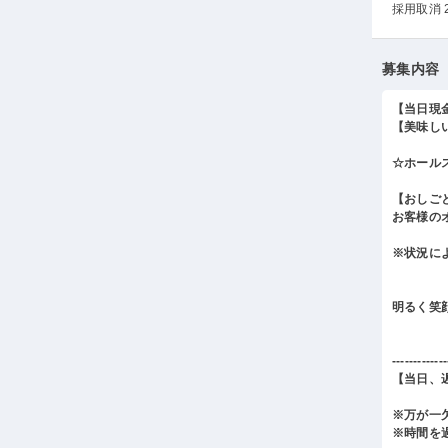
採用取消 
募集内容
【当日現
【美味し
☆ホール
【おしご
お客様の
※状況に
明るく笑
-------------
【当日、
※万が一
※時間を