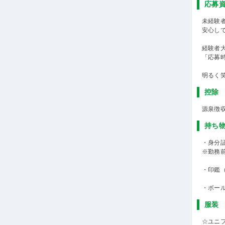
応募
未経験
安心し
経験者
「応募
明るく
控除
源泉徴
持ち
・身分
※勤務
・印鑑
・ボー
服装
☆ユニ