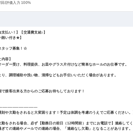
2回
/評価入力 100%
金支払い！】【交通費支給♪】
い賄い付き★】
スタッフ募集！☆
と内容】
オーダー受け、料理提供、お皿やグラス片付けなど簡単なホールのお仕事です。
より、調理補助や洗い物、清掃などもお手伝いいただく場合があります。
顔で接客出来る方からのご応募お待ちしております！
------------------------------
遅刻や欠勤をされると大変困ります！予定は体調を考慮のうえでご応募ください。
欠勤をされる場合、必ず【勤務日の前日（12時間前）までにお電話で】連絡して
過ぎての連絡やメールでの連絡の場合、「連絡なし欠勤」となることがあります。