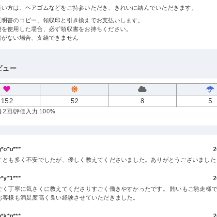
長い方は、ヘアゴムなどをご持参いただき、きれいに結んでいただきます。
証明書のコピー、領収印と引き換えでお支払いします。
費を使用した場合、必ず領収書をお持ちください。
書がない場合、支給できません
ビュー
152
52
8
5
 2回
/評価入力 100%
o*u***
2
ことも多く不安でしたが、優しく教えてくださいました。ありがとうございました
y*1***
2
ごく丁寧に気さくに教えてくださりすごく働きやすかったです。 賄いもご馳走様で
お客様も満足度高く良い経験させていただきました。
k*n***
2