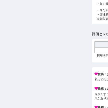
・髪の
・身分
・交通
※領収
評価とレ
採用取消
投稿：g*
初めての
投稿：y*
皆さんす
気があり
投稿：n*