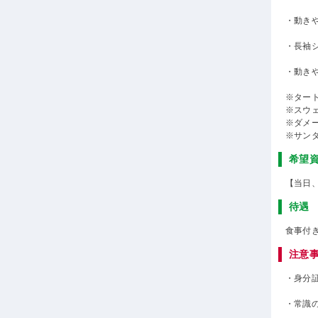
・動き
・長袖
・動き
※ター
※スウ
※ダメ
※サン
希望
【当日
待遇
食事付
注意
・身分
・常識