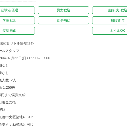
------------------------------
経験者優遇
男女歓迎
主婦(夫)歓
学生歓迎
食事補助
制服貸与
髪型自由
ネイルOK
地魚場 リトル築地場外
ールスタッフ
26年07月26日(日) 15:00～17:00
憩なし
業なし
集人数 2人
 1,250円
00円まで実費支給
日現金支払
寄駅：-
京都中央区築地4-13-6
合場所：勤務地と同じ