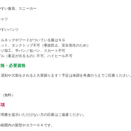
やすい服装、スニーカー
シャツ
やすいパンツ
トルネックやフードがついている服はＮＧ
ェット、タンクトップ不可（事故防止、安全衛生のため）
ージ加工、半パン／短パン、スカート不可
ダル（素足が出るもの）不可、ハイヒール不可
資格・必要資格
、遅刻や欠勤をされると大変困ります！予定は体調を考慮のうえでご応募ください
き（無料）
事項
証明書を提示いただけない方の応募はご遠慮ください。
の範囲内の髪型やカラーＯＫです。