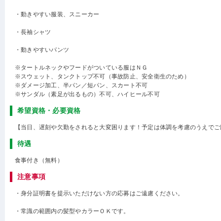
・動きやすい服装、スニーカー
・長袖シャツ
・動きやすいパンツ
※タートルネックやフードがついている服はＮＧ
※スウェット、タンクトップ不可（事故防止、安全衛生のため）
※ダメージ加工、半パン／短パン、スカート不可
※サンダル（素足が出るもの）不可、ハイヒール不可
希望資格・必要資格
【当日、遅刻や欠勤をされると大変困ります！予定は体調を考慮のうえでご
待遇
食事付き（無料）
注意事項
・身分証明書を提示いただけない方の応募はご遠慮ください。
・常識の範囲内の髪型やカラーＯＫです。