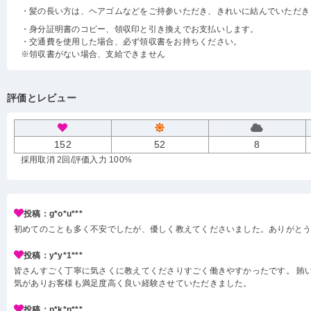
・髪の長い方は、ヘアゴムなどをご持参いただき、きれいに結んでいただき
・身分証明書のコピー、領収印と引き換えでお支払いします。
・交通費を使用した場合、必ず領収書をお持ちください。
※領収書がない場合、支給できません
評価とレビュー
152
52
8
採用取消 2回
/評価入力 100%
投稿：g*o*u***
初めてのことも多く不安でしたが、優しく教えてくださいました。ありがと
投稿：y*y*1***
皆さんすごく丁寧に気さくに教えてくださりすごく働きやすかったです。 賄い
気がありお客様も満足度高く良い経験させていただきました。
投稿：n*k*n***