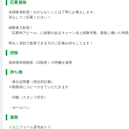
応募資格
未経験者歓迎！わからないことは丁寧にお教えします。
安心してご応募ください！
経験者大歓迎！
「応募時アピール」に経験のあるチェーン名と経験年数、最後に働いた時期
明るく笑顔で接客できる方のご応募お待ちしてます！
控除
源泉徴収税額表（日額表）の丙欄を適用
持ち物
・身分証明書（現住所記載）
※勤務前にコピーさせていただきます
・印鑑（スタンプ式可）
・ボールペン
服装
☆ユニフォーム貸与あり☆