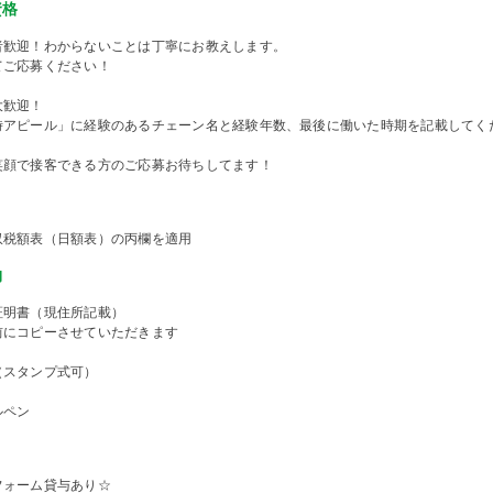
資格
者歓迎！わからないことは丁寧にお教えします。
てご応募ください！
大歓迎！
時アピール」に経験のあるチェーン名と経験年数、最後に働いた時期を記載してく
笑顔で接客できる方のご応募お待ちしてます！
収税額表（日額表）の丙欄を適用
物
証明書（現住所記載）
前にコピーさせていただきます
（スタンプ式可）
ルペン
フォーム貸与あり☆