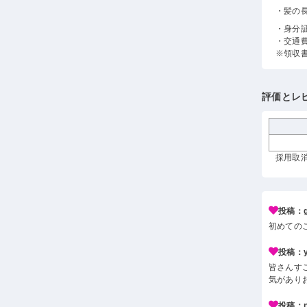
・髪の
・身分
・交通
※領収
評価とレ
採用取消
投稿：g*
初めての
投稿：y*
皆さんす
気があり
投稿：n*