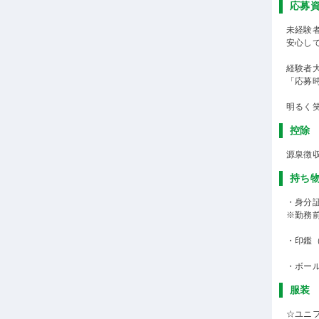
応募
未経験
安心し
経験者
「応募
明るく
控除
源泉徴
持ち
・身分
※勤務
・印鑑
・ボー
服装
☆ユニ