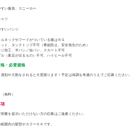
やすい服装、スニーカー
シャツ
やすいパンツ
トルネックやフードがついている服はＮＧ
ェット、タンクトップ不可（事故防止、安全衛生のため）
ージ加工、半パン／短パン、スカート不可
ダル（素足が出るもの）不可、ハイヒール不可
資格・必要資格
、遅刻や欠勤をされると大変困ります！予定は体調を考慮のうえでご応募ください
き（無料）
事項
証明書を提示いただけない方の応募はご遠慮ください。
の範囲内の髪型やカラーＯＫです。