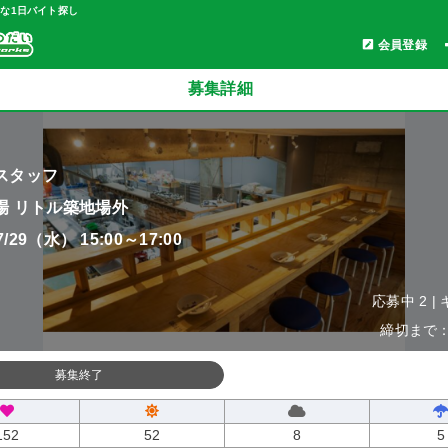
軽な1日バイト探し
会員登録
募集詳細
スタッフ
場 リトル築地場外
07/29（水） 15:00～17:00
応募中 2 |
締切まで：0
募集終了
152
52
8
5