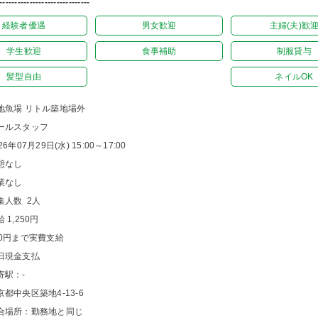
------------------------------
経験者優遇
男女歓迎
主婦(夫)歓
学生歓迎
食事補助
制服貸与
髪型自由
ネイルOK
地魚場 リトル築地場外
ールスタッフ
26年07月29日(水) 15:00～17:00
憩なし
業なし
集人数 2人
 1,250円
00円まで実費支給
日現金支払
寄駅：-
京都中央区築地4-13-6
合場所：勤務地と同じ