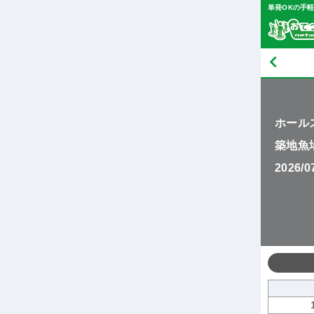
単発OKの手
ホール
築地魚
2026/