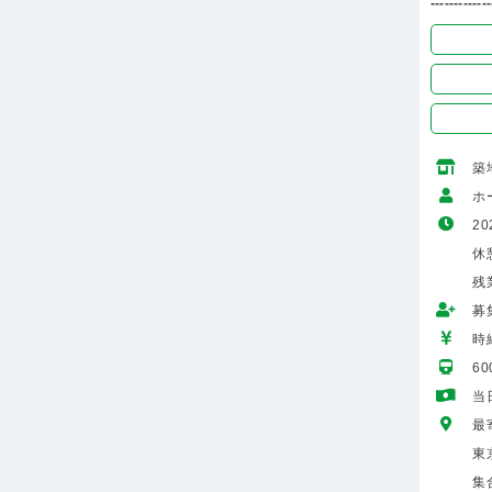
-------------
築
ホ
20
休
残
募
時給
6
当
最
東
集