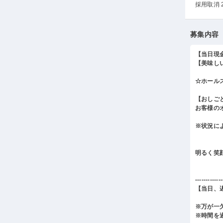
採用取消 
募集内容
【当日現
【美味し
☆ホール
【おしご
お客様の
※状況に
明るく笑
-------------
【当日、
※万が一
※時間を