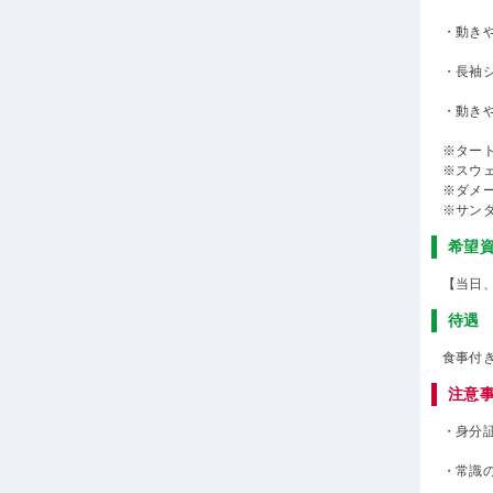
・動き
・長袖
・動き
※ター
※スウ
※ダメ
※サン
希望
【当日
待遇
食事付
注意
・身分
・常識