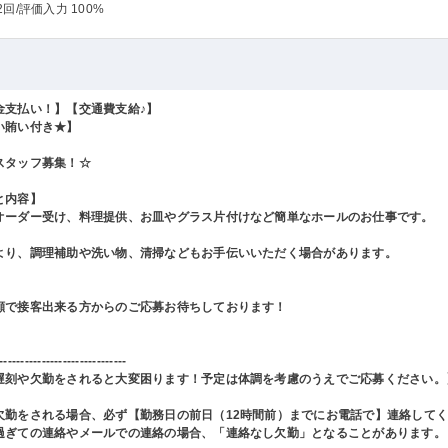
2回
/評価入力 100%
金支払い！】【交通費支給♪】
い賄い付き★】
スタッフ募集！☆
と内容】
オーダー受け、料理提供、お皿やグラス片付けなど簡単なホールのお仕事です。
より、調理補助や洗い物、清掃などもお手伝いいただく場合があります。
顔で接客出来る方からのご応募お待ちしております！
------------------------------
遅刻や欠勤をされると大変困ります！予定は体調を考慮のうえでご応募ください。
欠勤をされる場合、必ず【勤務日の前日（12時間前）までにお電話で】連絡して
過ぎての連絡やメールでの連絡の場合、「連絡なし欠勤」となることがあります。