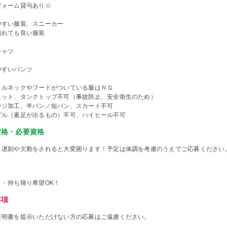
フォーム貸与あり☆
やすい服装、スニーカー
汚れても良い服装
シャツ
やすいパンツ
トルネックやフードがついている服はＮＧ
ェット、タンクトップ不可（事故防止、安全衛生のため）
ージ加工、半パン／短パン、スカート不可
ダル（素足が出るもの）不可、ハイヒール不可
資格・必要資格
、遅刻や欠勤をされると大変困ります！予定は体調を考慮のうえでご応募ください
き・持ち帰り希望OK！
事項
証明書を提示いただけない方の応募はご遠慮ください。