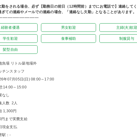
欠勤をされる場合、必ず【勤務日の前日（12時間前）までにお電話で】連絡して
過ぎての連絡やメールでの連絡の場合、「連絡なし欠勤」となることがあります。
------------------------------
経験者優遇
男女歓迎
主婦(夫)歓
学生歓迎
食事補助
制服貸与
髪型自由
地魚場 リトル築地場外
ッチンスタッフ
26年07月05日(日) 08:00～17:00
:14:00～15:00
業なし
集人数 2人
 1,300円
00円まで実費支給
日現金支払
寄駅：-