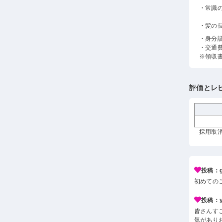
・常識
・髪の
・身分
・交通
※領収
評価とレ
採用取消
投稿：g*
初めての
投稿：y*
皆さんす
気があり