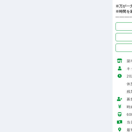
※万が一
※時間を
-------------
築
キ
20
休憩
残
募
時給
6
当
最