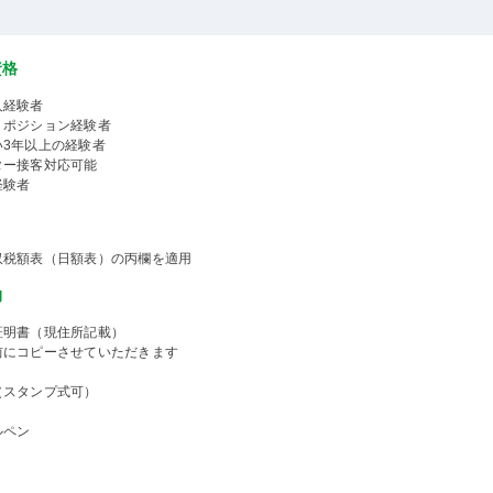
資格
人経験者
くポジション経験者
い3年以上の経験者
ター接客対応可能
経験者
収税額表（日額表）の丙欄を適用
物
証明書（現住所記載）
前にコピーさせていただきます
（スタンプ式可）
ルペン