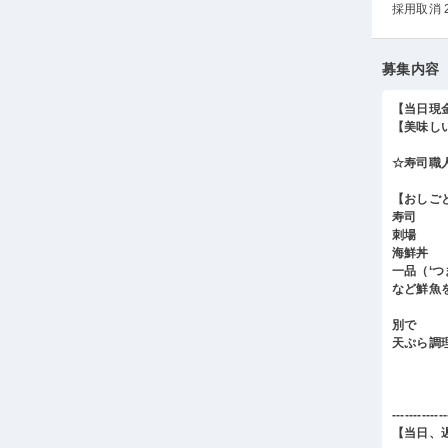
採用取消 
募集内容
【当日現
【美味し
☆寿司職
【おしご
寿司
刺場
海鮮丼
一品（‘
など鮮魚
別で
天ぷら調
-------------
【当日、