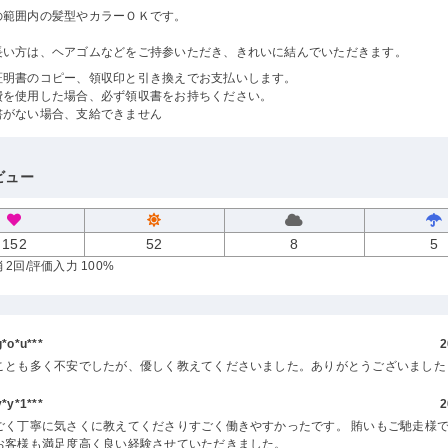
の範囲内の髪型やカラーＯＫです。
長い方は、ヘアゴムなどをご持参いただき、きれいに結んでいただきます。
証明書のコピー、領収印と引き換えでお支払いします。
費を使用した場合、必ず領収書をお持ちください。
書がない場合、支給できません
ビュー
152
52
8
5
 2回
/評価入力 100%
o*u***
2
ことも多く不安でしたが、優しく教えてくださいました。ありがとうございました
y*1***
2
ごく丁寧に気さくに教えてくださりすごく働きやすかったです。 賄いもご馳走様で
お客様も満足度高く良い経験させていただきました。