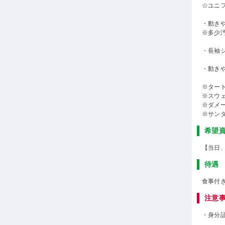
☆ユニ
・動き
※多少
・長袖
・動き
※ター
※スウ
※ダメ
※サン
希望
【当日
待遇
食事付
注意
・身分