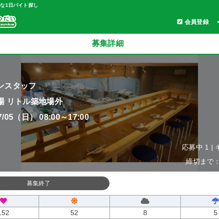
軽な1日バイト探し
会員登録
募集詳細
ンスタッフ
場 リトル築地場外
07/05（日） 08:00～17:00
応募中 1 |
締切まで：0
募集終了
152
52
8
5