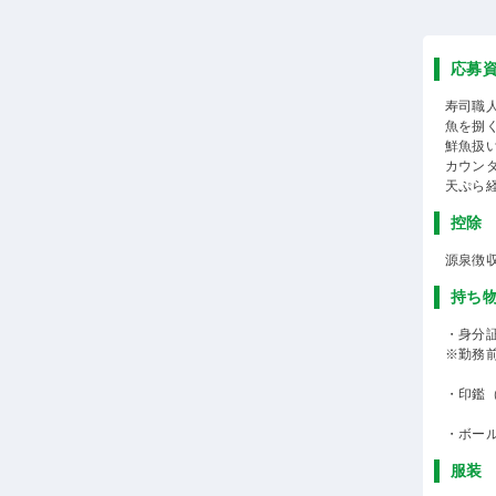
応募
寿司職
魚を捌
鮮魚扱
カウン
天ぷら
控除
源泉徴
持ち
・身分
※勤務
・印鑑
・ボー
服装