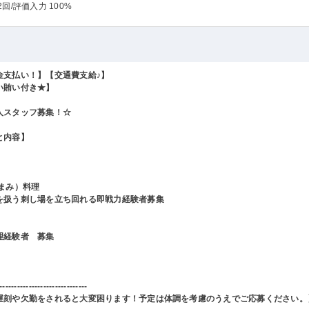
2回
/評価入力 100%
金支払い！】【交通費支給♪】
い賄い付き★】
人スタッフ募集！☆
と内容】
つまみ）料理
を扱う刺し場を立ち回れる即戦力経験者募集
理経験者 募集
------------------------------
遅刻や欠勤をされると大変困ります！予定は体調を考慮のうえでご応募ください。