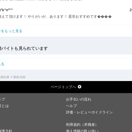
k*n***
2
教えて頂けます！ やりがいが、あります！ 是非おすすめです����
ーをもっと見る
発バイトも見られています
見る
検索結果
募集詳細
ページトップへ
ップ
お手伝いの流れ
証とは
ヘルプ
評価・レビューガイドライン
利用規約（求職者）
保護方針
個人情報の取り扱い