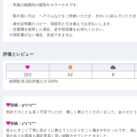
・常識の範囲内の髪型やカラーＯＫです。
・髪の長い方は、ヘアゴムなどをご持参いただき、きれいに結んでいただき
・身分証明書のコピー、領収印と引き換えでお支払いします。
・交通費を使用した場合、必ず領収書をお持ちください。
※領収書がない場合、支給できません
評価とレビュー
152
52
8
採用取消 2回
/評価入力 100%
投稿：g*o*u***
初めてのことも多く不安でしたが、優しく教えてくださいました。ありがと
投稿：y*y*1***
皆さんすごく丁寧に気さくに教えてくださりすごく働きやすかったです。 賄い
気がありお客様も満足度高く良い経験させていただきました。