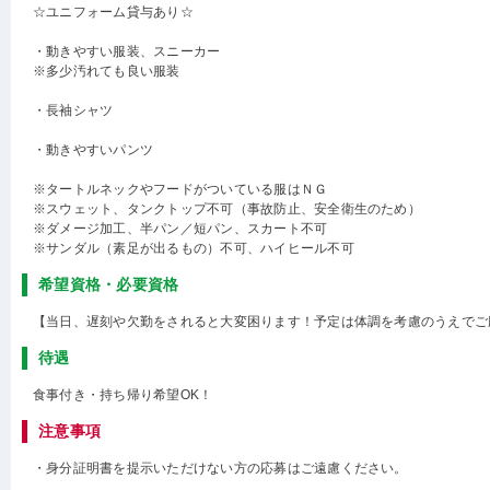
☆ユニフォーム貸与あり☆
・動きやすい服装、スニーカー
※多少汚れても良い服装
・長袖シャツ
・動きやすいパンツ
※タートルネックやフードがついている服はＮＧ
※スウェット、タンクトップ不可（事故防止、安全衛生のため）
※ダメージ加工、半パン／短パン、スカート不可
※サンダル（素足が出るもの）不可、ハイヒール不可
希望資格・必要資格
【当日、遅刻や欠勤をされると大変困ります！予定は体調を考慮のうえでご
待遇
食事付き・持ち帰り希望OK！
注意事項
・身分証明書を提示いただけない方の応募はご遠慮ください。