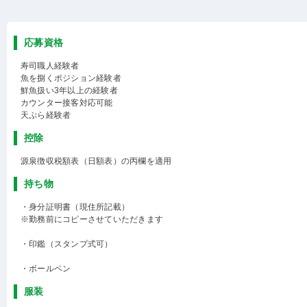
応募資格
寿司職人経験者
魚を捌くポジション経験者
鮮魚扱い3年以上の経験者
カウンター接客対応可能
天ぷら経験者
控除
源泉徴収税額表（日額表）の丙欄を適用
持ち物
・身分証明書（現住所記載）
※勤務前にコピーさせていただきます
・印鑑（スタンプ式可）
・ボールペン
服装