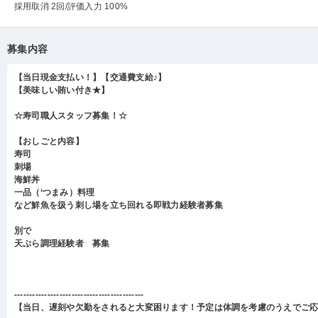
採用取消 2回
/評価入力 100%
募集内容
【当日現金支払い！】【交通費支給♪】
【美味しい賄い付き★】
☆寿司職人スタッフ募集！☆
【おしごと内容】
寿司
刺場
海鮮丼
一品（‘つまみ）料理
など鮮魚を扱う刺し場を立ち回れる即戦力経験者募集
別で
天ぷら調理経験者 募集
-------------------------------------------
【当日、遅刻や欠勤をされると大変困ります！予定は体調を考慮のうえでご