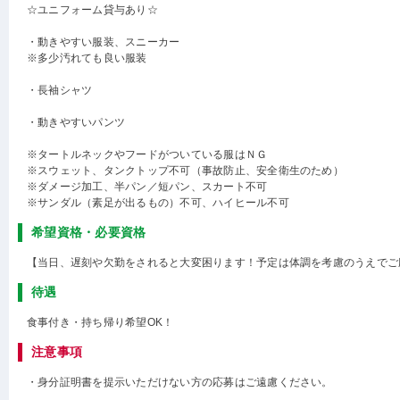
☆ユニフォーム貸与あり☆
・動きやすい服装、スニーカー
※多少汚れても良い服装
・長袖シャツ
・動きやすいパンツ
※タートルネックやフードがついている服はＮＧ
※スウェット、タンクトップ不可（事故防止、安全衛生のため）
※ダメージ加工、半パン／短パン、スカート不可
※サンダル（素足が出るもの）不可、ハイヒール不可
希望資格・必要資格
【当日、遅刻や欠勤をされると大変困ります！予定は体調を考慮のうえでご
待遇
食事付き・持ち帰り希望OK！
注意事項
・身分証明書を提示いただけない方の応募はご遠慮ください。