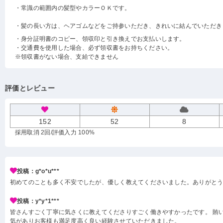
・常識の範囲内の髪型やカラーＯＫです。
・髪の長い方は、ヘアゴムなどをご持参いただき、きれいに結んでいただき
・身分証明書のコピー、領収印と引き換えでお支払いします。
・交通費を使用した場合、必ず領収書をお持ちください。
※領収書がない場合、支給できません
評価とレビュー
152
52
8
採用取消 2回
/評価入力 100%
投稿：g*o*u***
初めてのことも多く不安でしたが、優しく教えてくださいました。ありがと
投稿：y*y*1***
皆さんすごく丁寧に気さくに教えてくださりすごく働きやすかったです。 賄い
気がありお客様も満足度高く良い経験させていただきました。