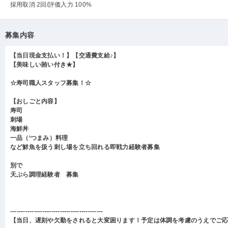
採用取消 2回
/評価入力 100%
募集内容
【当日現金支払い！】【交通費支給♪】
【美味しい賄い付き★】
☆寿司職人スタッフ募集！☆
【おしごと内容】
寿司
刺場
海鮮丼
一品（‘つまみ）料理
など鮮魚を扱う刺し場を立ち回れる即戦力経験者募集
別で
天ぷら調理経験者 募集
-------------------------------------------
【当日、遅刻や欠勤をされると大変困ります！予定は体調を考慮のうえでご