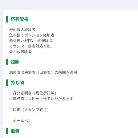
応募資格
寿司職人経験者
魚を捌くポジション経験者
鮮魚扱い3年以上の経験者
カウンター接客対応可能
天ぷら経験者
控除
源泉徴収税額表（日額表）の丙欄を適用
持ち物
・身分証明書（現住所記載）
※勤務前にコピーさせていただきます
・印鑑（スタンプ式可）
・ボールペン
服装