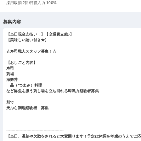
採用取消 2回
/評価入力 100%
募集内容
【当日現金支払い！】【交通費支給♪】
【美味しい賄い付き★】
☆寿司職人スタッフ募集！☆
【おしごと内容】
寿司
刺場
海鮮丼
一品（‘つまみ）料理
など鮮魚を扱う刺し場を立ち回れる即戦力経験者募集
別で
天ぷら調理経験者 募集
-------------------------------------------
【当日、遅刻や欠勤をされると大変困ります！予定は体調を考慮のうえでご