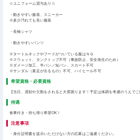
☆ユニフォーム貸与あり☆
・動きやすい服装、スニーカー
※多少汚れても良い服装
・長袖シャツ
・動きやすいパンツ
※タートルネックやフードがついている服はＮＧ
※スウェット、タンクトップ不可（事故防止、安全衛生のため）
※ダメージ加工、半パン／短パン、スカート不可
※サンダル（素足が出るもの）不可、ハイヒール不可
希望資格・必要資格
【当日、遅刻や欠勤をされると大変困ります！予定は体調を考慮のうえでご
待遇
食事付き・持ち帰り希望OK！
注意事項
・身分証明書を提示いただけない方の応募はご遠慮ください。