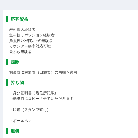
応募資格
寿司職人経験者
魚を捌くポジション経験者
鮮魚扱い3年以上の経験者
カウンター接客対応可能
天ぷら経験者
控除
源泉徴収税額表（日額表）の丙欄を適用
持ち物
・身分証明書（現住所記載）
※勤務前にコピーさせていただきます
・印鑑（スタンプ式可）
・ボールペン
服装