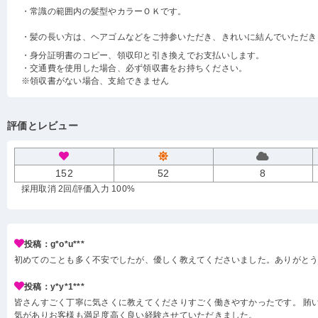
・常識の範囲内の髪型やカラーＯＫです。
・髪の長い方は、ヘアゴムなどをご持参いただき、きれいに結んでいただき
・身分証明書のコピー、領収印と引き換えでお支払いします。
・交通費を使用した場合、必ず領収書をお持ちください。
※領収書がない場合、支給できません
評価とレビュー
152
52
8
採用取消 2回
/評価入力 100%
投稿：g*o*u***
初めてのことも多く不安でしたが、優しく教えてくださいました。ありがと
投稿：y*y*1***
皆さんすごく丁寧に気さくに教えてくださりすごく働きやすかったです。 賄い
気がありお客様も満足度高く良い経験させていただきました。