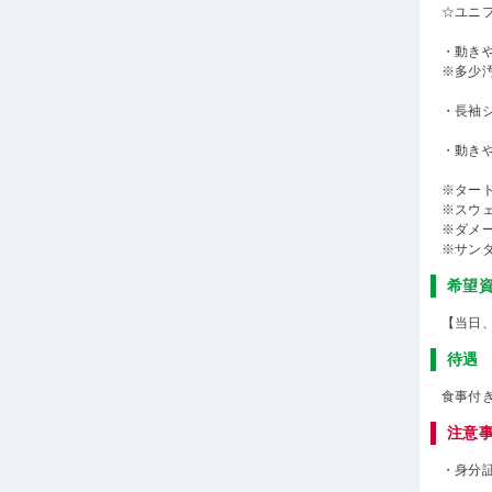
☆ユニ
・動き
※多少
・長袖
・動き
※ター
※スウ
※ダメ
※サン
希望
【当日
待遇
食事付
注意
・身分