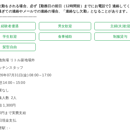
欠勤をされる場合、必ず【勤務日の前日（12時間前）までにお電話で】連絡して
過ぎての連絡やメールでの連絡の場合、「連絡なし欠勤」となることがあります。
------------------------------
経験者優遇
男女歓迎
主婦(夫)歓
学生歓迎
食事補助
制服貸与
髪型自由
地魚場 リトル築地場外
ッチンスタッフ
26年07月31日(金) 08:00～17:00
:14:00～15:00
業なし
集人数 2人
 1,300円
00円まで実費支給
日現金支払
寄駅：-