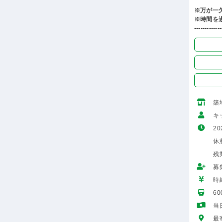
※万が一
※時間を
-------------
築
キ
20
休憩
残
募
時給
6
当
最