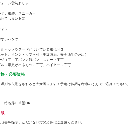
フォーム貸与あり☆
やすい服装、スニーカー
汚れても良い服装
シャツ
やすいパンツ
トルネックやフードがついている服はＮＧ
ェット、タンクトップ不可（事故防止、安全衛生のため）
ージ加工、半パン／短パン、スカート不可
ダル（素足が出るもの）不可、ハイヒール不可
資格・必要資格
、遅刻や欠勤をされると大変困ります！予定は体調を考慮のうえでご応募ください
き・持ち帰り希望OK！
事項
証明書を提示いただけない方の応募はご遠慮ください。