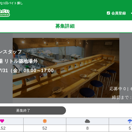
軽な1日バイト探し
会員登録
募集詳細
ンスタッフ
場 リトル築地場外
07/31（金） 08:00～17:00
応募中 0 |
締切まで：0
募集終了
152
52
8
5