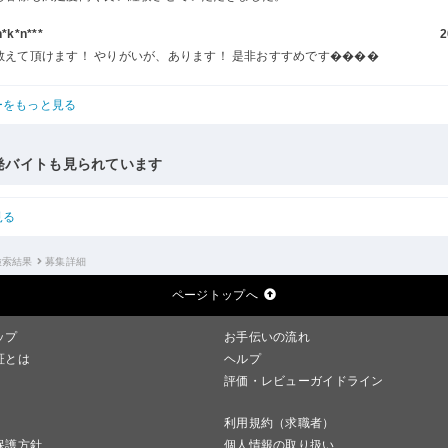
k*n***
2
教えて頂けます！ やりがいが、あります！ 是非おすすめです����
ーをもっと見る
発バイトも見られています
見る
検索結果
募集詳細
ページトップへ
ップ
お手伝いの流れ
証とは
ヘルプ
評価・レビューガイドライン
利用規約（求職者）
保護方針
個人情報の取り扱い