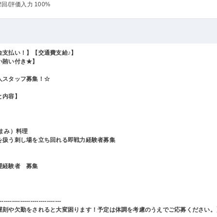
2回
/評価入力 100%
金支払い！】【交通費支給♪】
い賄い付き★】
人スタッフ募集！☆
と内容】
つまみ）料理
を扱う刺し場を立ち回れる即戦力経験者募集
理経験者 募集
------------------------------
遅刻や欠勤をされると大変困ります！予定は体調を考慮のうえでご応募ください。