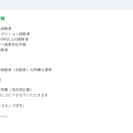
資格
人経験者
くポジション経験者
い3年以上の経験者
ター接客対応可能
経験者
収税額表（日額表）の丙欄を適用
物
証明書（現住所記載）
前にコピーさせていただきます
（スタンプ式可）
ルペン