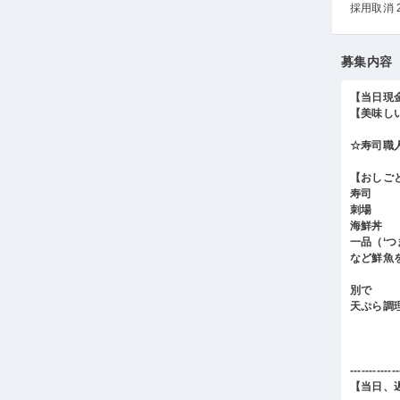
採用取消 
募集内容
【当日現
【美味し
☆寿司職
【おしご
寿司
刺場
海鮮丼
一品（‘
など鮮魚
別で
天ぷら調
-------------
【当日、