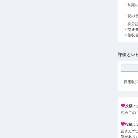
・常識
・髪の
・身分
・交通
※領収
評価とレ
採用取消
投稿：g*
初めての
投稿：y*
皆さんす
気があり