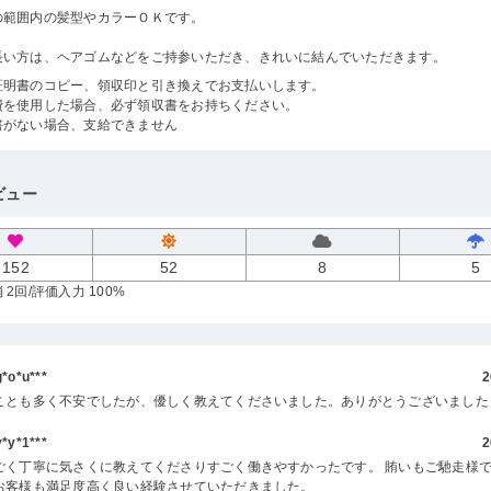
の範囲内の髪型やカラーＯＫです。
長い方は、ヘアゴムなどをご持参いただき、きれいに結んでいただきます。
証明書のコピー、領収印と引き換えでお支払いします。
費を使用した場合、必ず領収書をお持ちください。
書がない場合、支給できません
ビュー
152
52
8
5
 2回
/評価入力 100%
o*u***
2
ことも多く不安でしたが、優しく教えてくださいました。ありがとうございました
y*1***
2
ごく丁寧に気さくに教えてくださりすごく働きやすかったです。 賄いもご馳走様で
お客様も満足度高く良い経験させていただきました。