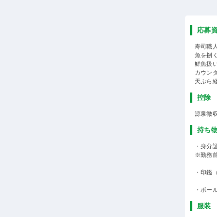
応募
寿司職
魚を捌
鮮魚扱
カウン
天ぷら
控除
源泉徴
持ち
・身分
※勤務
・印鑑
・ボー
服装