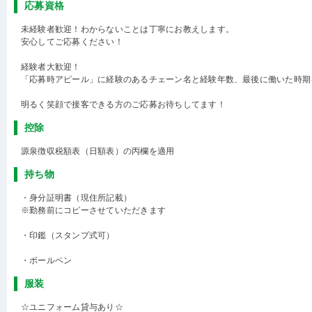
応募資格
未経験者歓迎！わからないことは丁寧にお教えします。
安心してご応募ください！
経験者大歓迎！
「応募時アピール」に経験のあるチェーン名と経験年数、最後に働いた時期
明るく笑顔で接客できる方のご応募お待ちしてます！
控除
源泉徴収税額表（日額表）の丙欄を適用
持ち物
・身分証明書（現住所記載）
※勤務前にコピーさせていただきます
・印鑑（スタンプ式可）
・ボールペン
服装
☆ユニフォーム貸与あり☆