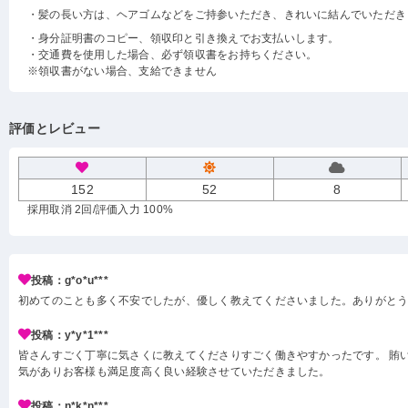
・髪の長い方は、ヘアゴムなどをご持参いただき、きれいに結んでいただき
・身分証明書のコピー、領収印と引き換えでお支払いします。
・交通費を使用した場合、必ず領収書をお持ちください。
※領収書がない場合、支給できません
評価とレビュー
152
52
8
採用取消 2回
/評価入力 100%
投稿：g*o*u***
初めてのことも多く不安でしたが、優しく教えてくださいました。ありがと
投稿：y*y*1***
皆さんすごく丁寧に気さくに教えてくださりすごく働きやすかったです。 賄い
気がありお客様も満足度高く良い経験させていただきました。
投稿：n*k*n***