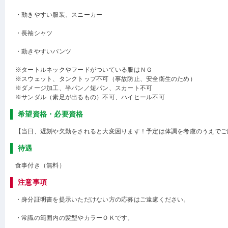
・動きやすい服装、スニーカー
・長袖シャツ
・動きやすいパンツ
※タートルネックやフードがついている服はＮＧ
※スウェット、タンクトップ不可（事故防止、安全衛生のため）
※ダメージ加工、半パン／短パン、スカート不可
※サンダル（素足が出るもの）不可、ハイヒール不可
希望資格・必要資格
【当日、遅刻や欠勤をされると大変困ります！予定は体調を考慮のうえでご
待遇
食事付き（無料）
注意事項
・身分証明書を提示いただけない方の応募はご遠慮ください。
・常識の範囲内の髪型やカラーＯＫです。