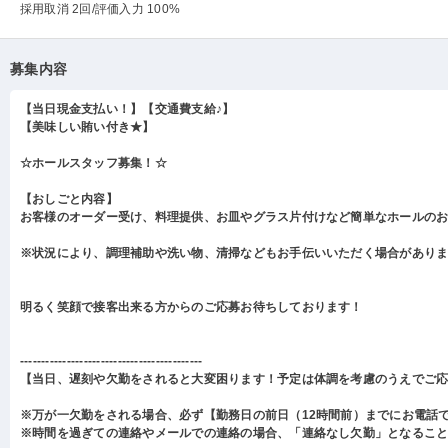
採用取消 2回
/評価入力 100%
募集内容
【当日現金支払い！】【交通費支給♪】
【美味しい賄い付き★】
☆ホールスタッフ募集！☆
【おしごと内容】
お客様のオーダー受け、料理提供、お皿やグラス片付けなど簡単なホールの
※状況により、調理補助や洗い物、清掃などもお手伝いいただく場合があり
明るく笑顔で接客出来る方からのご応募お待ちしております！
-------------------------------------------
【当日、遅刻や欠勤をされると大変困ります！予定は体調を考慮のうえでご
※万が一欠勤をされる場合、必ず【勤務日の前日（12時間前）までにお電話
※時間を過ぎての連絡やメールでの連絡の場合、「連絡なし欠勤」となるこ