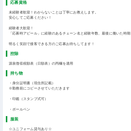
応募資格
未経験者歓迎！わからないことは丁寧にお教えします。
安心してご応募ください！
経験者大歓迎！
「応募時アピール」に経験のあるチェーン名と経験年数、最後に働いた時期
明るく笑顔で接客できる方のご応募お待ちしてます！
控除
源泉徴収税額表（日額表）の丙欄を適用
持ち物
・身分証明書（現住所記載）
※勤務前にコピーさせていただきます
・印鑑（スタンプ式可）
・ボールペン
服装
☆ユニフォーム貸与あり☆