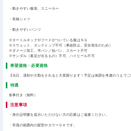
・動きやすい服装、スニーカー
・長袖シャツ
・動きやすいパンツ
※タートルネックやフードがついている服はＮＧ
※スウェット、タンクトップ不可（事故防止、安全衛生のため）
※ダメージ加工、半パン／短パン、スカート不可
※サンダル（素足が出るもの）不可、ハイヒール不可
希望資格・必要資格
【当日、遅刻や欠勤をされると大変困ります！予定は体調を考慮のうえでご
待遇
食事付き（無料）
注意事項
・身分証明書を提示いただけない方の応募はご遠慮ください。
・常識の範囲内の髪型やカラーＯＫです。