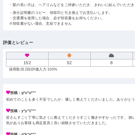
・髪の長い方は、ヘアゴムなどをご持参いただき、きれいに結んでいただき
・身分証明書のコピー、領収印と引き換えでお支払いします。
・交通費を使用した場合、必ず領収書をお持ちください。
※領収書がない場合、支給できません
評価とレビュー
152
52
8
採用取消 2回
/評価入力 100%
投稿：g*o*u***
初めてのことも多く不安でしたが、優しく教えてくださいました。ありがと
投稿：y*y*1***
皆さんすごく丁寧に気さくに教えてくださりすごく働きやすかったです。 賄い
気がありお客様も満足度高く良い経験させていただきました。
投稿：n*k*n***