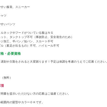
やすい服装、スニーカー
シャツ
やすいパンツ
トルネックやフードがついている服はＮＧ
ェット、タンクトップ不可（事故防止、安全衛生のため）
ージ加工、半パン／短パン、スカート不可
ダル（素足が出るもの）不可、ハイヒール不可
資格・必要資格
、遅刻や欠勤をされると大変困ります！予定は体調を考慮のうえでご応募ください
き（無料）
事項
証明書を提示いただけない方の応募はご遠慮ください。
の範囲内の髪型やカラーＯＫです。