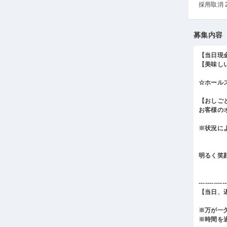
採用取消 
募集内容
【当日現
【美味し
☆ホール
【おしご
お客様の
※状況に
明るく笑
-------------
【当日、
※万が一
※時間を