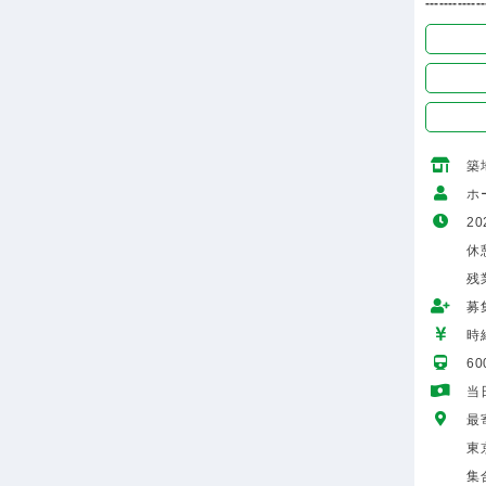
-------------
築
ホ
20
休
残
募
時給
6
当
最
東
集