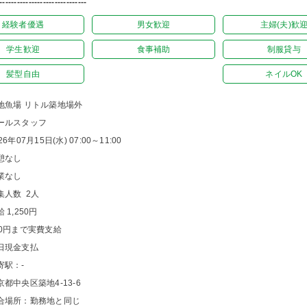
------------------------------
経験者優遇
男女歓迎
主婦(夫)歓
学生歓迎
食事補助
制服貸与
髪型自由
ネイルOK
地魚場 リトル築地場外
ールスタッフ
26年07月15日(水) 07:00～11:00
憩なし
業なし
集人数 2人
 1,250円
00円まで実費支給
日現金支払
寄駅：-
京都中央区築地4-13-6
合場所：勤務地と同じ