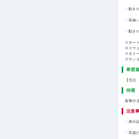
・動き
・長袖
・動き
※ター
※スウ
※ダメ
※サン
希望
【当日
待遇
食事付
注意
・身分
・常識