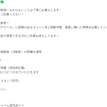
資格
者歓迎！わからないことは丁寧にお教えします。
てご応募ください！
大歓迎！
時アピール」に経験のあるチェーン名と経験年数、最後に働いた時期を記載してく
笑顔で接客できる方のご応募お待ちしてます！
収税額表（日額表）の丙欄を適用
物
証明書（現住所記載）
前にコピーさせていただきます
（スタンプ式可）
ルペン
フォーム貸与あり☆