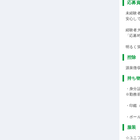
応募
未経験
安心し
経験者
「応募
明るく
控除
源泉徴
持ち
・身分
※勤務
・印鑑
・ボー
服装
☆ユニ