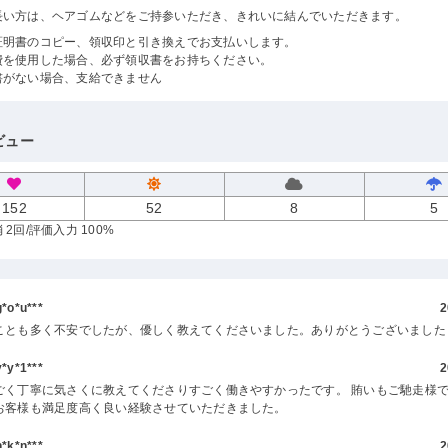
長い方は、ヘアゴムなどをご持参いただき、きれいに結んでいただきます。
証明書のコピー、領収印と引き換えでお支払いします。
費を使用した場合、必ず領収書をお持ちください。
書がない場合、支給できません
ビュー
152
52
8
5
 2回
/評価入力 100%
o*u***
2
ことも多く不安でしたが、優しく教えてくださいました。ありがとうございました
y*1***
2
ごく丁寧に気さくに教えてくださりすごく働きやすかったです。 賄いもご馳走様で
お客様も満足度高く良い経験させていただきました。
k*n***
2