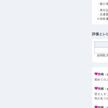
・髪の
・身分
・交通
※領収
評価とレ
採用取消
投稿：g*
初めての
投稿：y*
皆さんす
気があり
投稿：n*