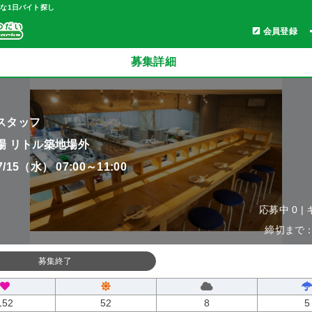
軽な1日バイト探し
会員登録
募集詳細
スタッフ
場 リトル築地場外
07/15（水） 07:00～11:00
応募中 0 |
締切まで：0
募集終了
152
52
8
5