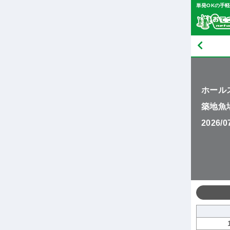
単発OKの手
ホール
築地魚
2026/