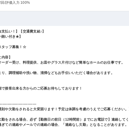
2回
/評価入力 100%
金支払い！】【交通費支給♪】
い賄い付き★】
スタッフ募集！☆
と内容】
オーダー受け、料理提供、お皿やグラス片付けなど簡単なホールのお仕事です。
より、調理補助や洗い物、清掃などもお手伝いいただく場合があります。
顔で接客出来る方からのご応募お待ちしております！
------------------------------
遅刻や欠勤をされると大変困ります！予定は体調を考慮のうえでご応募ください。
欠勤をされる場合、必ず【勤務日の前日（12時間前）までにお電話で】連絡して
過ぎての連絡やメールでの連絡の場合、「連絡なし欠勤」となることがあります。