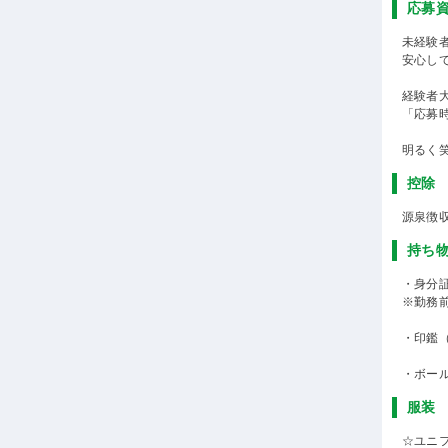
応募
未経験
安心し
経験者
「応募
明るく
控除
源泉徴
持ち
・身分
※勤務
・印鑑
・ボー
服装
☆ユニ