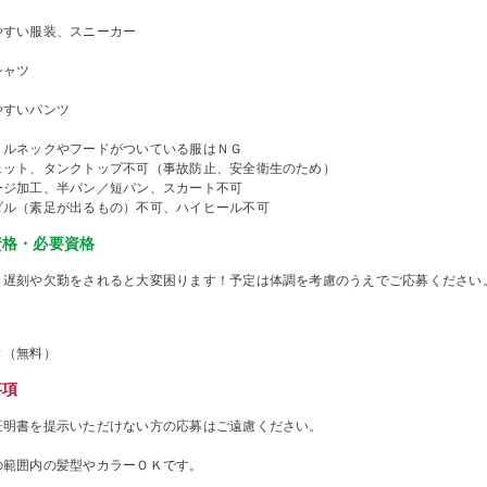
やすい服装、スニーカー
シャツ
やすいパンツ
トルネックやフードがついている服はＮＧ
ェット、タンクトップ不可（事故防止、安全衛生のため）
ージ加工、半パン／短パン、スカート不可
ダル（素足が出るもの）不可、ハイヒール不可
資格・必要資格
、遅刻や欠勤をされると大変困ります！予定は体調を考慮のうえでご応募ください
き（無料）
事項
証明書を提示いただけない方の応募はご遠慮ください。
の範囲内の髪型やカラーＯＫです。