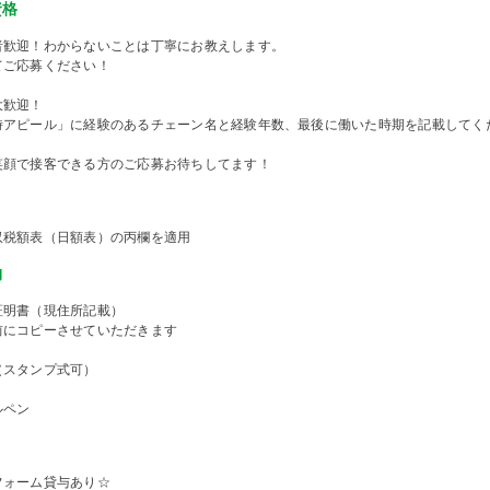
資格
者歓迎！わからないことは丁寧にお教えします。
てご応募ください！
大歓迎！
時アピール」に経験のあるチェーン名と経験年数、最後に働いた時期を記載してく
笑顔で接客できる方のご応募お待ちしてます！
収税額表（日額表）の丙欄を適用
物
証明書（現住所記載）
前にコピーさせていただきます
（スタンプ式可）
ルペン
フォーム貸与あり☆