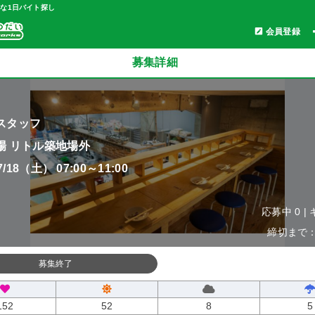
軽な1日バイト探し
会員登録
募集詳細
スタッフ
場 リトル築地場外
07/18（土） 07:00～11:00
応募中 0 |
締切まで：0
募集終了
152
52
8
5