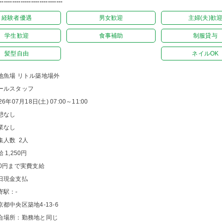
------------------------------
経験者優遇
男女歓迎
主婦(夫)歓
学生歓迎
食事補助
制服貸与
髪型自由
ネイルOK
地魚場 リトル築地場外
ールスタッフ
26年07月18日(土) 07:00～11:00
憩なし
業なし
集人数 2人
 1,250円
00円まで実費支給
日現金支払
寄駅：-
京都中央区築地4-13-6
合場所：勤務地と同じ