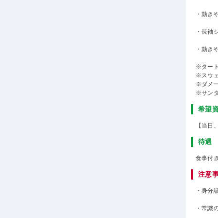
・動き
・長袖
・動き
※ター
※スウ
※ダメ
※サン
希望
【当日
待遇
食事付
注意
・身分
・常識