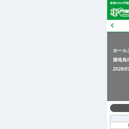
単発OKの手
ホール
築地魚
2026/