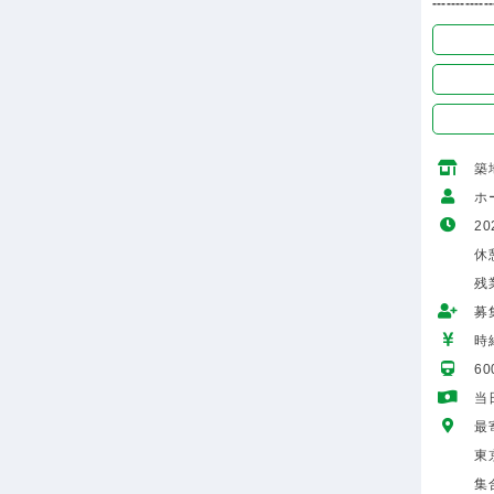
-------------
築
ホ
20
休
残
募
時給
6
当
最
東
集