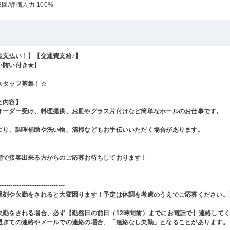
2回
/評価入力 100%
金支払い！】【交通費支給♪】
い賄い付き★】
スタッフ募集！☆
と内容】
オーダー受け、料理提供、お皿やグラス片付けなど簡単なホールのお仕事です。
より、調理補助や洗い物、清掃などもお手伝いいただく場合があります。
顔で接客出来る方からのご応募お待ちしております！
------------------------------
遅刻や欠勤をされると大変困ります！予定は体調を考慮のうえでご応募ください。
欠勤をされる場合、必ず【勤務日の前日（12時間前）までにお電話で】連絡して
過ぎての連絡やメールでの連絡の場合、「連絡なし欠勤」となることがあります。