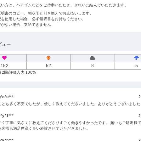
長い方は、ヘアゴムなどをご持参いただき、きれいに結んでいただきます。
証明書のコピー、領収印と引き換えでお支払いします。
費を使用した場合、必ず領収書をお持ちください。
書がない場合、支給できません
ビュー
152
52
8
5
 2回
/評価入力 100%
o*u***
2
ことも多く不安でしたが、優しく教えてくださいました。ありがとうございました
y*1***
2
ごく丁寧に気さくに教えてくださりすごく働きやすかったです。 賄いもご馳走様で
お客様も満足度高く良い経験させていただきました。
k*n***
2