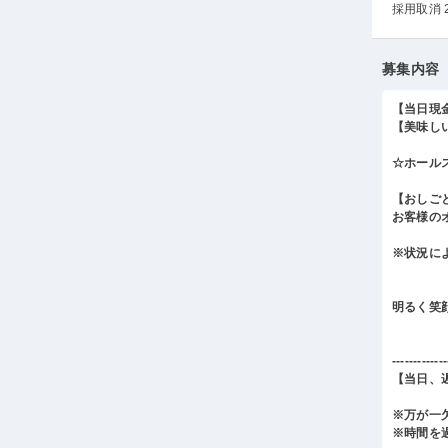
採用取消 
募集内容
【当日現
【美味し
☆ホール
【おしご
お客様の
※状況に
明るく笑
-------------
【当日、
※万が一
※時間を