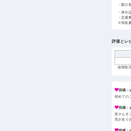
・髪の
・身分
・交通
※領収
評価とレ
採用取消
投稿：g*
初めての
投稿：y*
皆さんす
気があり
投稿：n*