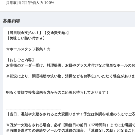
採用取消 2回
/評価入力 100%
募集内容
【当日現金支払い！】【交通費支給♪】
【美味しい賄い付き★】
☆ホールスタッフ募集！☆
【おしごと内容】
お客様のオーダー受け、料理提供、お皿やグラス片付けなど簡単なホールの
※状況により、調理補助や洗い物、清掃などもお手伝いいただく場合があり
明るく笑顔で接客出来る方からのご応募お待ちしております！
-------------------------------------------
【当日、遅刻や欠勤をされると大変困ります！予定は体調を考慮のうえでご
※万が一欠勤をされる場合、必ず【勤務日の前日（12時間前）までにお電話
※時間を過ぎての連絡やメールでの連絡の場合、「連絡なし欠勤」となるこ