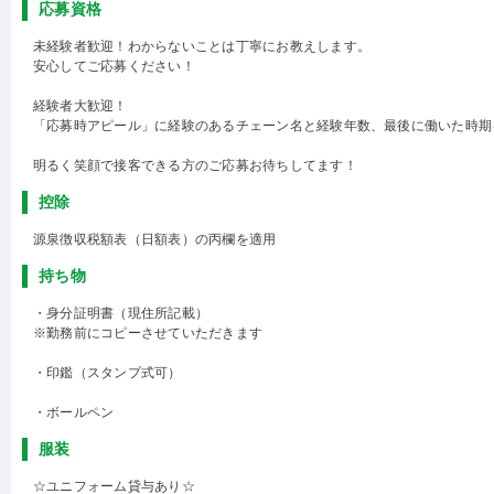
応募資格
未経験者歓迎！わからないことは丁寧にお教えします。
安心してご応募ください！
経験者大歓迎！
「応募時アピール」に経験のあるチェーン名と経験年数、最後に働いた時期
明るく笑顔で接客できる方のご応募お待ちしてます！
控除
源泉徴収税額表（日額表）の丙欄を適用
持ち物
・身分証明書（現住所記載）
※勤務前にコピーさせていただきます
・印鑑（スタンプ式可）
・ボールペン
服装
☆ユニフォーム貸与あり☆