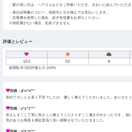
・髪の長い方は、ヘアゴムなどをご持参いただき、きれいに結んでいただき
・身分証明書のコピー、領収印と引き換えでお支払いします。
・交通費を使用した場合、必ず領収書をお持ちください。
※領収書がない場合、支給できません
評価とレビュー
152
52
8
採用取消 2回
/評価入力 100%
投稿：g*o*u***
初めてのことも多く不安でしたが、優しく教えてくださいました。ありがと
投稿：y*y*1***
皆さんすごく丁寧に気さくに教えてくださりすごく働きやすかったです。 賄い
気がありお客様も満足度高く良い経験させていただきました。
投稿：n*k*n***