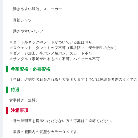
・動きやすい服装、スニーカー
・長袖シャツ
・動きやすいパンツ
※タートルネックやフードがついている服はＮＧ
※スウェット、タンクトップ不可（事故防止、安全衛生のため）
※ダメージ加工、半パン／短パン、スカート不可
※サンダル（素足が出るもの）不可、ハイヒール不可
希望資格・必要資格
【当日、遅刻や欠勤をされると大変困ります！予定は体調を考慮のうえでご
待遇
食事付き（無料）
注意事項
・身分証明書を提示いただけない方の応募はご遠慮ください。
・常識の範囲内の髪型やカラーＯＫです。