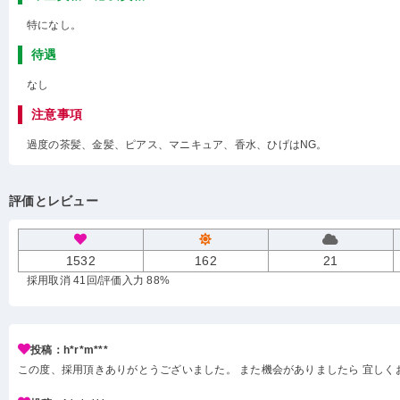
特になし。
待遇
なし
注意事項
過度の茶髪、金髪、ピアス、マニキュア、香水、ひげはNG。
評価とレビュー
1532
162
21
採用取消 41回
/評価入力 88%
投稿：h*r*m***
この度、採用頂きありがとうございました。 また機会がありましたら 宜しく