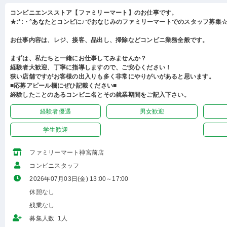
コンビニエンスストア【ファミリーマート】のお仕事です。
★:*:・°あなたとコンビに♪でおなじみのファミリーマートでのスタッフ募集☆:
お仕事内容は、レジ、接客、品出し、掃除などコンビニ業務全般です。
まずは、私たちと一緒にお仕事してみませんか？
経験者大歓迎、丁寧に指導しますので、ご安心ください！
狭い店舗ですがお客様の出入りも多く非常にやりがいがあると思います。
■応募アピール欄にぜひ記載ください■
経験したことのあるコンビニ名とその就業期間をご記入下さい。
経験者優遇
男女歓迎
学生歓迎
ファミリーマート神宮前店
コンビニスタッフ
2026年07月03日(金) 13:00～17:00
休憩なし
残業なし
募集人数 1人