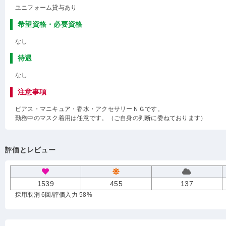
ユニフォーム貸与あり
希望資格・必要資格
なし
待遇
なし
注意事項
ピアス・マニキュア・香水・アクセサリーＮＧです。
勤務中のマスク着用は任意です。（ご自身の判断に委ねております）
評価とレビュー
1539
455
137
採用取消 6回
/評価入力 58%