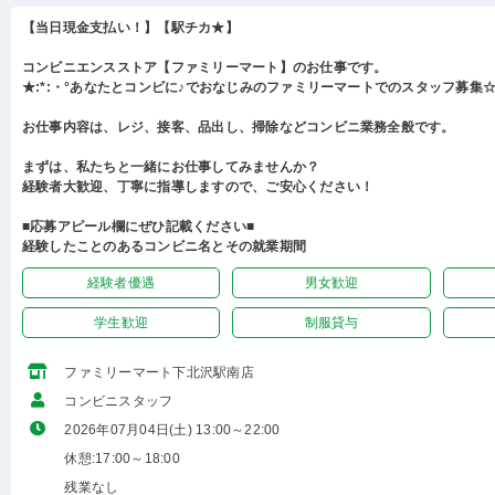
【当日現金支払い！】【駅チカ★】
コンビニエンスストア【ファミリーマート】のお仕事です。
★:*:・°あなたとコンビに♪でおなじみのファミリーマートでのスタッフ募集☆:
お仕事内容は、レジ、接客、品出し、掃除などコンビニ業務全般です。
まずは、私たちと一緒にお仕事してみませんか？
経験者大歓迎、丁寧に指導しますので、ご安心ください！
■応募アピール欄にぜひ記載ください■
経験したことのあるコンビニ名とその就業期間
経験者優遇
男女歓迎
学生歓迎
制服貸与
ファミリーマート下北沢駅南店
コンビニスタッフ
2026年07月04日(土) 13:00～22:00
休憩:17:00～18:00
残業なし