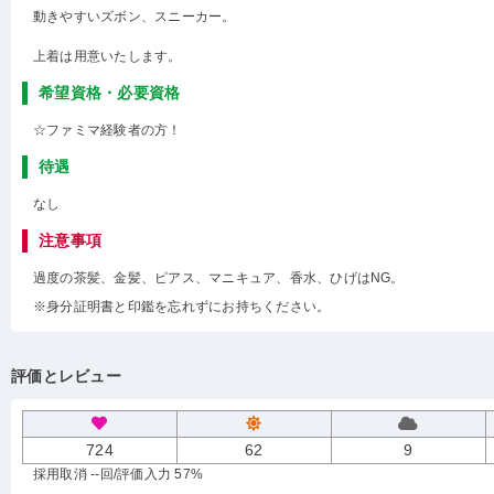
動きやすいズボン、スニーカー。
上着は用意いたします。
希望資格・必要資格
☆ファミマ経験者の方！
待遇
なし
注意事項
過度の茶髪、金髪、ピアス、マニキュア、香水、ひげはNG。
※身分証明書と印鑑を忘れずにお持ちください。
評価とレビュー
724
62
9
採用取消 --回
/評価入力 57%