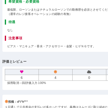
希望資格・必要資格
最低限、ローソンまたはナチュラルローソンでの勤務歴を必須とさせてくだ
（通常のレジ接客オペレーションの経験の有無）
待遇
なし
注意事項
ピアス・マニキュア・香水・アクセサリー・金髪・ヒゲＮＧです。
評価とレビュー
6
4
0
採用取消 --回
/評価入力 100%
投稿：d*i*h***
１日通して公共料金の支払いが多かったですが、義務はスムーズに取り組め