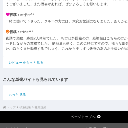
うございました。また機会があれば、ぜひよろしくお願いします。
投稿：m*j*n***
一緒に働いて下さった、クルーの方には、大変お世話になりました。ありが
投稿：t*k*a***
夜勤で勤務、終始2人体制でした。 相方は外国籍の方、経験値はこちらの方
ードしながらの業務でした。 納品量も多く、このご時世ですので、様々な部
た。恐らくまた勤務するでしょう、これから少しずつ改善の為のお手伝いが
レビューをもっと見る
こんな単発バイトも見られています
もっと見る
トップ
検索結果
募集詳細
ページトップへ