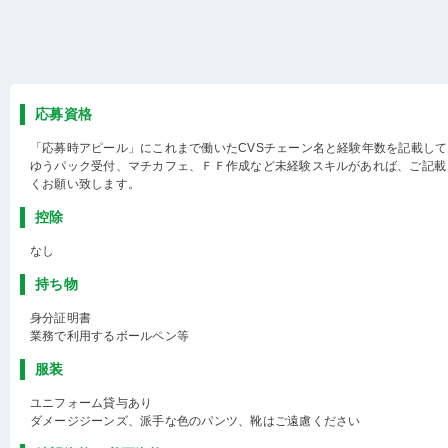
応募資格
「応募時アピール」にこれまで働いたCVSチェーン名と経験年数を記載し
ゆうパック受付、マチカフェ、ＦＦ作成など未経験スキルがあれば、ご記載
くお願い致します。
控除
なし
持ち物
身分証明書
業務で利用するボールペン等
服装
ユニフォーム貸与あり
ダメージジーンズ、派手な色のパンツ、靴はご遠慮ください