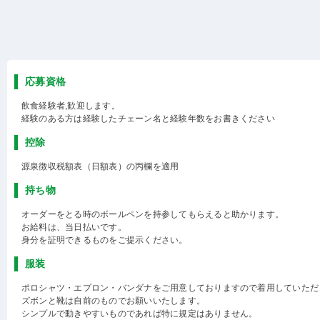
応募資格
飲食経験者,歓迎します。
経験のある方は経験したチェーン名と経験年数をお書きください
控除
源泉徴収税額表（日額表）の丙欄を適用
持ち物
オーダーをとる時のボールペンを持参してもらえると助かります。
お給料は、当日払いです。
身分を証明できるものをご提示ください。
服装
ポロシャツ・エプロン・バンダナをご用意しておりますので着用していただ
ズボンと靴は自前のものでお願いいたします。
シンプルで動きやすいものであれば特に規定はありません。