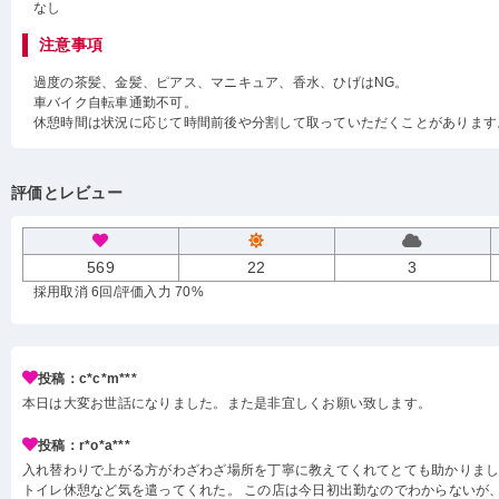
なし
注意事項
過度の茶髪、金髪、ピアス、マニキュア、香水、ひげはNG。
車バイク自転車通勤不可。
休憩時間は状況に応じて時間前後や分割して取っていただくことがあります
評価とレビュー
569
22
3
採用取消 6回
/評価入力 70%
投稿：c*c*m***
本日は大変お世話になりました。また是非宜しくお願い致します。
投稿：r*o*a***
入れ替わりで上がる方がわざわざ場所を丁寧に教えてくれてとても助かりまし
トイレ休憩など気を遣ってくれた。 この店は今日初出勤なのでわからないが、