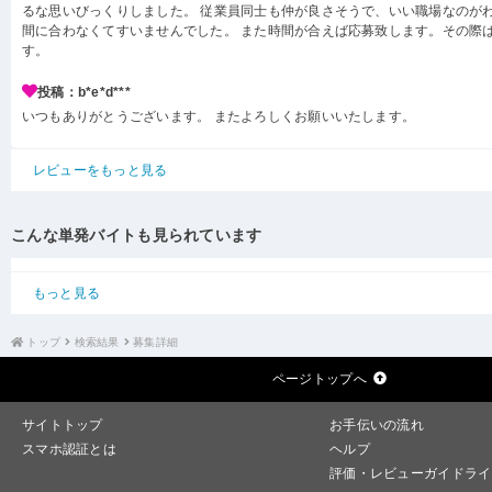
るな思いびっくりしました。 従業員同士も仲が良さそうで、いい職場なのがわ
間に合わなくてすいませんでした。 また時間が合えば応募致します。その際
す。
投稿：b*e*d***
いつもありがとうございます。 またよろしくお願いいたします。
レビューをもっと見る
こんな単発バイトも見られています
もっと見る
トップ
検索結果
募集詳細
ページトップへ
サイトトップ
お手伝いの流れ
スマホ認証とは
ヘルプ
評価・レビューガイドライ