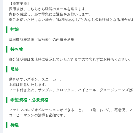
【※重要※】
採用後は、こちらから確認のメールを送ります。
内容を確認し、必ず早急にご返信をお願いします。
※ご返信いただけない場合、”勤務意思なし”とみなし欠勤評価となる場合が
控除
源泉徴収税額表（日額表）の丙欄を適用
持ち物
身分証明書は来店時に提示していただきますので忘れずにお持ちください。
服装
動きやすいズボン、スニーカー。
上着は用意いたします。
フード付き上衣、サンダル、クロックス、ハイヒール、ダメージジーンズは
希望資格・必要資格
ファミマのレジオペレーションができること。エコ割、おでん、宅急便、マ
コーヒーマシンの清掃も必須です。
待遇