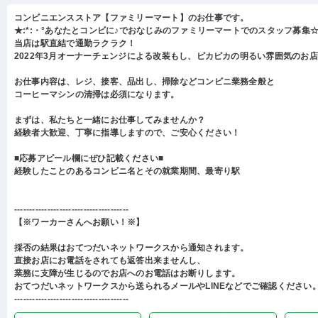
コンビニエンスストア【ファミリーマート】のお仕事です。
★:*:・°あなたとコンビに♪でおなじみのファミリーマートでのスタッフ募集☆:
当店は駅直結で通勤ラクラク！
2022年3月オーナーチェンジによる改装もし、ピカピカの明るい雰囲気のお
お仕事内容は、レジ、接客、品出し、掃除などコンビニ業務全般と
コーヒーマシンの清掃は必須になります。
まずは、私たちと一緒にお仕事してみませんか？
経験者大歓迎、丁寧に指導しますので、ご安心ください！
■応募アピール欄にぜひ記載ください■
経験したことのあるコンビニ名とその就業期間、最寄り駅
--------------------------------------
【※ワーカーさんへお願い！※】
採否の結果はおてつだいネットワークスから通知されます。
直接お店にお電話をされても返答出来ませんし、
業務に支障が生じるのでお店へのお電話はお断りします。
おてつだいネットワークスから送られるメールやLINEなどでご確認ください
--------------------------------------