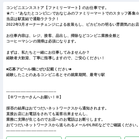
コンビニエンスストア【ファミリーマート】のお仕事です。
★:*:・°あなたとコンビに♪でおなじみのファミリーマートでのスタッフ募集☆:
当店は駅直結で通勤ラクラク！
2022年3月オーナーチェンジによる改装もし、ピカピカの明るい雰囲気のお
お仕事内容は、レジ、接客、品出し、掃除などコンビニ業務全般と
コーヒーマシンの清掃は必須になります。
まずは、私たちと一緒にお仕事してみませんか？
経験者大歓迎、丁寧に指導しますので、ご安心ください！
■応募アピール欄にぜひ記載ください■
経験したことのあるコンビニ名とその就業期間、最寄り駅
--------------------------------------
【※ワーカーさんへお願い！※】
採否の結果はおてつだいネットワークスから通知されます。
直接お店にお電話をされても返答出来ませんし、
業務に支障が生じるのでお店へのお電話はお断りします。
おてつだいネットワークスから送られるメールやLINEなどでご確認ください
--------------------------------------