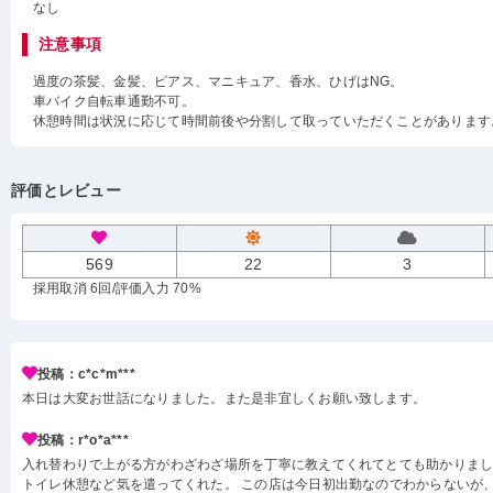
なし
注意事項
過度の茶髪、金髪、ピアス、マニキュア、香水、ひげはNG。
車バイク自転車通勤不可。
休憩時間は状況に応じて時間前後や分割して取っていただくことがあります
評価とレビュー
569
22
3
採用取消 6回
/評価入力 70%
投稿：c*c*m***
本日は大変お世話になりました。また是非宜しくお願い致します。
投稿：r*o*a***
入れ替わりで上がる方がわざわざ場所を丁寧に教えてくれてとても助かりまし
トイレ休憩など気を遣ってくれた。 この店は今日初出勤なのでわからないが、