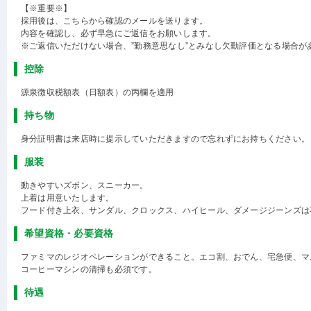
【※重要※】
採用後は、こちらから確認のメールを送ります。
内容を確認し、必ず早急にご返信をお願いします。
※ご返信いただけない場合、”勤務意思なし”とみなし欠勤評価となる場合が
控除
源泉徴収税額表（日額表）の丙欄を適用
持ち物
身分証明書は来店時に提示していただきますので忘れずにお持ちください。
服装
動きやすいズボン、スニーカー。
上着は用意いたします。
フード付き上衣、サンダル、クロックス、ハイヒール、ダメージジーンズは
希望資格・必要資格
ファミマのレジオペレーションができること。エコ割、おでん、宅急便、マ
コーヒーマシンの清掃も必須です。
待遇