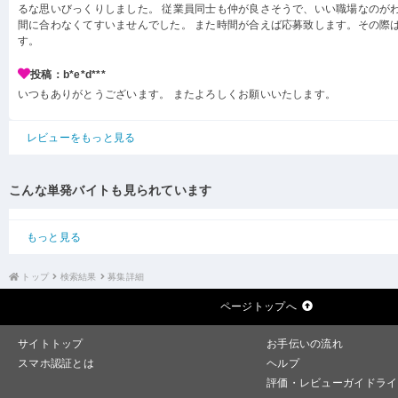
るな思いびっくりしました。 従業員同士も仲が良さそうで、いい職場なのがわ
間に合わなくてすいませんでした。 また時間が合えば応募致します。その際
す。
投稿：b*e*d***
いつもありがとうございます。 またよろしくお願いいたします。
レビューをもっと見る
こんな単発バイトも見られています
もっと見る
トップ
検索結果
募集詳細
ページトップへ
サイトトップ
お手伝いの流れ
スマホ認証とは
ヘルプ
評価・レビューガイドライ