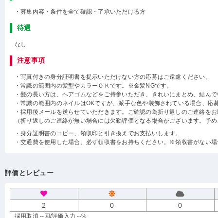
・募集内容・条件を全て確認・了承いただける方
待遇
なし
注意事項
・写真付きの身分証明書を提示いただけない方の応募はご遠慮ください。
・常識の範囲内の髪型やカラーＯＫです。※金髪NGです。
・髪の長い方は、ヘアゴムなどをご持参いただき、きれいにまとめ、結んで
・常識の範囲内のネイルはOKですが、派手な色や装飾されている場合、応
・採用後メールを送らせていただきます。ご確認の為折り返しのご連絡をお
（折り返しのご連絡が無い場合には欠勤評価となる場合がございます。予め
・身分証明書のコピー、領収印と引き換えでお支払いします。
・交通費を使用した場合、必ず領収書をお持ちください。※領収書がない場
評価とレビュー
2
0
0
採用取消 --回
/評価入力 --%