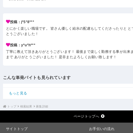
投稿：j*5*8***
とにかく楽しい職場です。 皆さん優しく給水の配慮もしてくださったりと と
とうございました！
投稿：y*u*h***
丁寧に教えて頂きありがとうございます！ 最後まで楽しく勤務する事が出来ま
まで ありがとうございました！ 是非またよろしくお願い致します！
こんな単発バイトも見られています
もっと見る
トップ
検索結果
募集詳細
ページトップへ
サイトトップ
お手伝いの流れ