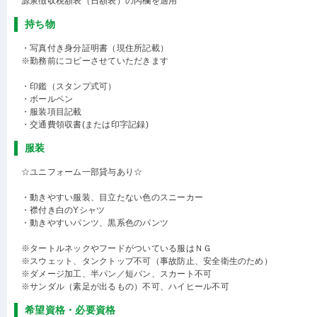
源泉徴収税額表（日額表）の丙欄を適用
持ち物
・写真付き身分証明書（現住所記載）
※勤務前にコピーさせていただきます
・印鑑（スタンプ式可）
・ボールペン
・服装項目記載
・交通費領収書(または印字記録)
服装
☆ユニフォーム一部貸与あり☆
・動きやすい服装、目立たない色のスニーカー
・襟付き白のYシャツ
・動きやすいパンツ、黒系色のパンツ
※タートルネックやフードがついている服はＮＧ
※スウェット、タンクトップ不可（事故防止、安全衛生のため）
※ダメージ加工、半パン／短パン、スカート不可
※サンダル（素足が出るもの）不可、ハイヒール不可
希望資格・必要資格