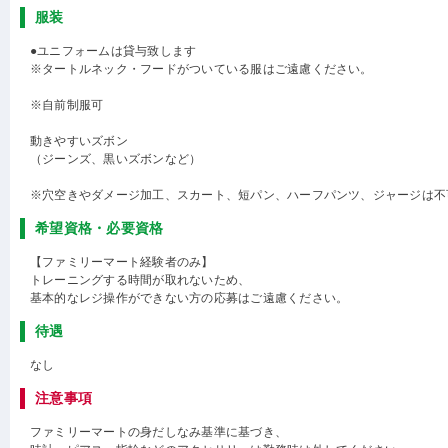
服装
●ユニフォームは貸与致します
※タートルネック・フードがついている服はご遠慮ください。
※自前制服可
動きやすいズボン
（ジーンズ、黒いズボンなど）
※穴空きやダメージ加工、スカート、短パン、ハーフパンツ、ジャージは不
希望資格・必要資格
【ファミリーマート経験者のみ】
トレーニングする時間が取れないため、
基本的なレジ操作ができない方の応募はご遠慮ください。
待遇
なし
注意事項
ファミリーマートの身だしなみ基準に基づき、