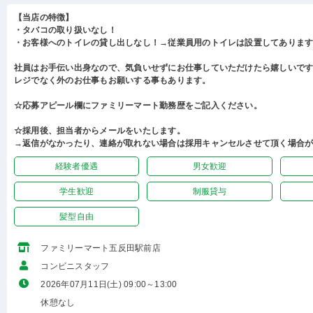
【当店の特徴】
・タバコの取り扱いなし！
・お客様へのトイレの貸し出しなし！→従業員用のトイレは設置してありま
社員はお手伝い出身なので、気負いせずにお仕事していただけたら嬉しいで
レジでなく外のお仕事もお願いする事もあります。
☆応募アピール欄にファミリーマート勤務歴をご記入ください。
☆採用後、担当者からメールをいたします。
→返信がなかったり、連絡が取れない場合は採用キャンセルさせて頂く場合
経験者優遇
男女歓迎
学生歓迎
制服貸与
髪型自由
ファミリーマート五反田駅前店
コンビニスタッフ
2026年07月11日(土) 09:00～13:00
休憩なし