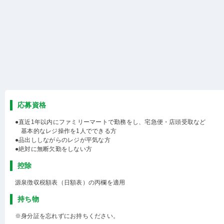
応募資格
●直近1年以内にファミリーマートで勤務をし、宅急便・店頭受取など
基本的なレジ操作を1人でできる方
●品出ししながらのレジが平気な方
●絶対に無断欠勤をしない方
控除
源泉徴収税額表（日額表）の丙欄を適用
持ち物
※身分証を忘れずにお持ちください。