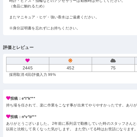
時計・ピアス・指輪などのアクセサリーは勤務時は外してください。
（食品に触れるため）
またマニキュア・ヒゲ・強い香水はご遠慮ください。
※身分証明書を忘れずにお持ちください。
評価とレビュー
2445
452
75
採用取消 4回
/評価入力 99%
投稿：e*l*k***
持ち場を任されて、楽に作業をこなす事が出来てやりやすかったです。あり
投稿：n*v*b***
ありがとうございました。 2年前に系列店で勤務していた時のスタッフさんと
以前と比較して良くなった気がします。 また空いてる時はお世話になります