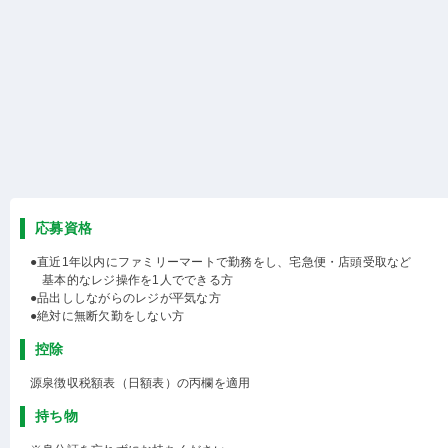
応募資格
●直近1年以内にファミリーマートで勤務をし、宅急便・店頭受取など
基本的なレジ操作を1人でできる方
●品出ししながらのレジが平気な方
●絶対に無断欠勤をしない方
控除
源泉徴収税額表（日額表）の丙欄を適用
持ち物