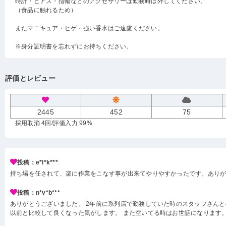
時計・ピアス・指輪などのアクセサリーは勤務時は外してください。
（食品に触れるため）
またマニキュア・ヒゲ・強い香水はご遠慮ください。
※身分証明書を忘れずにお持ちください。
評価とレビュー
2445
452
75
採用取消 4回
/評価入力 99%
投稿：e*l*k***
持ち場を任されて、楽に作業をこなす事が出来てやりやすかったです。あり
投稿：n*v*b***
ありがとうございました。 2年前に系列店で勤務していた時のスタッフさんと
以前と比較して良くなった気がします。 また空いてる時はお世話になります