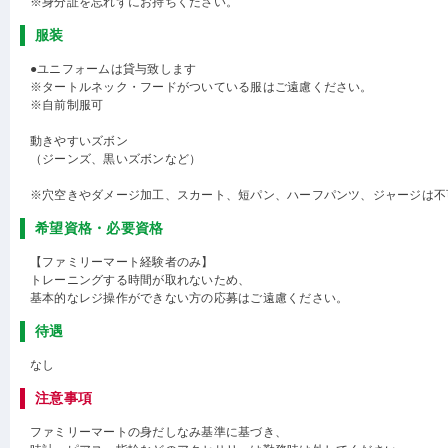
※身分証を忘れずにお持ちください。
服装
●ユニフォームは貸与致します
※タートルネック・フードがついている服はご遠慮ください。
※自前制服可
動きやすいズボン
（ジーンズ、黒いズボンなど）
※穴空きやダメージ加工、スカート、短パン、ハーフパンツ、ジャージは不
希望資格・必要資格
【ファミリーマート経験者のみ】
トレーニングする時間が取れないため、
基本的なレジ操作ができない方の応募はご遠慮ください。
待遇
なし
注意事項
ファミリーマートの身だしなみ基準に基づき、