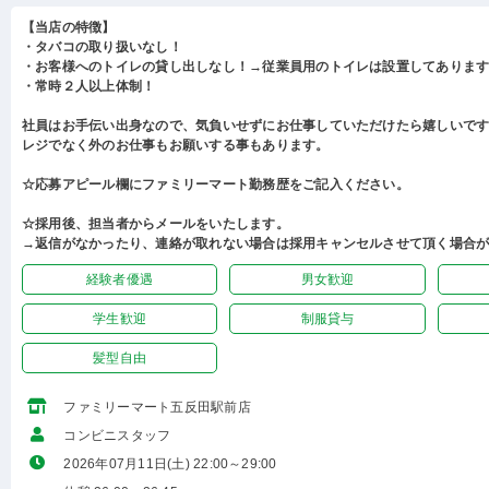
【当店の特徴】
・タバコの取り扱いなし！
・お客様へのトイレの貸し出しなし！→従業員用のトイレは設置してありま
・常時２人以上体制！
社員はお手伝い出身なので、気負いせずにお仕事していただけたら嬉しいで
レジでなく外のお仕事もお願いする事もあります。
☆応募アピール欄にファミリーマート勤務歴をご記入ください。
☆採用後、担当者からメールをいたします。
→返信がなかったり、連絡が取れない場合は採用キャンセルさせて頂く場合
経験者優遇
男女歓迎
学生歓迎
制服貸与
髪型自由
ファミリーマート五反田駅前店
コンビニスタッフ
2026年07月11日(土) 22:00～29:00