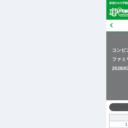
単発OKの手
コンビ
ファミ
2026/
1