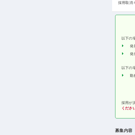
採用取消 
以下の
発
発
以下の
勤
採用が
くださ
募集内容