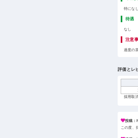
特にな
待遇
なし
注意
過度の
評価とレ
採用取消
投稿：h*
この度、