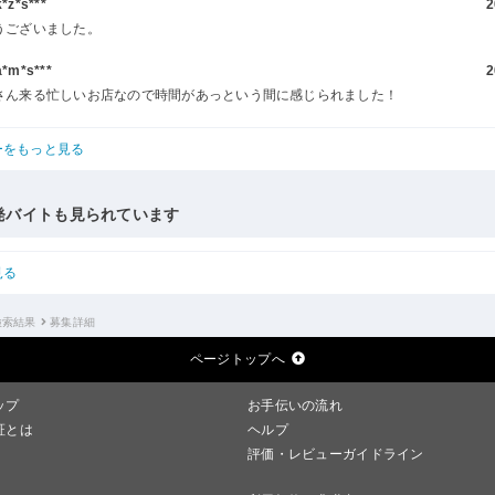
z*s***
2
うございました。
m*s***
2
さん来る忙しいお店なので時間があっという間に感じられました！
ーをもっと見る
発バイトも見られています
見る
検索結果
募集詳細
ページトップへ
ップ
お手伝いの流れ
証とは
ヘルプ
評価・レビューガイドライン