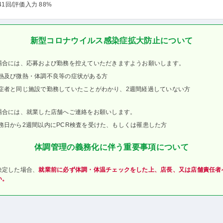
41回
/評価入力 88%
新型コロナウイルス感染症拡大防止について
場合には、応募および勤務を控えていただきますようお願いします。
熱及び微熱・体調不良等の症状がある方
症者と同じ施設で勤務していたことがわかり、2週間経過していない方
場合には、就業した店舗へご連絡をお願いします。
務日から2週間以内にPCR検査を受けた、もしくは罹患した方
体調管理の義務化に伴う重要事項について
決定した場合、
就業前に必ず体調・体温チェックをした上、店長、又は店舗責任者
い。