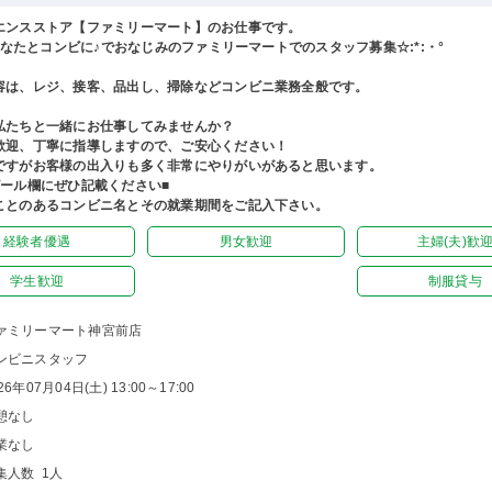
エンスストア【ファミリーマート】のお仕事です。
°あなたとコンビに♪でおなじみのファミリーマートでのスタッフ募集☆:*:・°
容は、レジ、接客、品出し、掃除などコンビニ業務全般です。
私たちと一緒にお仕事してみませんか？
歓迎、丁寧に指導しますので、ご安心ください！
ですがお客様の出入りも多く非常にやりがいがあると思います。
ピール欄にぜひ記載ください■
ことのあるコンビニ名とその就業期間をご記入下さい。
経験者優遇
男女歓迎
主婦(夫)歓
学生歓迎
制服貸与
ァミリーマート神宮前店
ンビニスタッフ
26年07月04日(土) 13:00～17:00
憩なし
業なし
集人数 1人