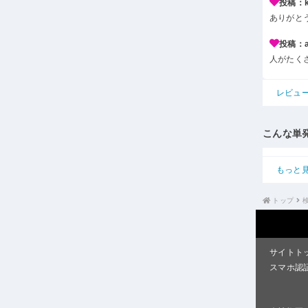
投稿：k*
ありがと
投稿：a*
人がたく
レビュ
こんな単
もっと
トップ
サイトト
スマホ認