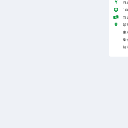
時給
1
当
最
東
集
解