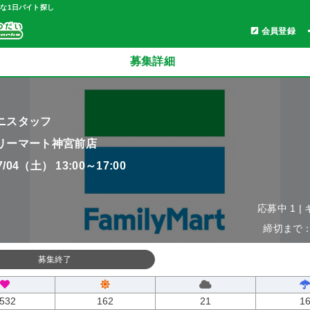
軽な1日バイト探し
会員登録
募集詳細
ニスタッフ
リーマート神宮前店
07/04（土） 13:00～17:00
応募中 1 |
締切まで：0
募集終了
532
162
21
1