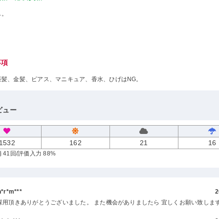
し。
事項
茶髪、金髪、ピアス、マニキュア、香水、ひげはNG。
ビュー
1532
162
21
16
 41回
/評価入力 88%
r*m***
2
採用頂きありがとうございました。 また機会がありましたら 宜しくお願い致しま