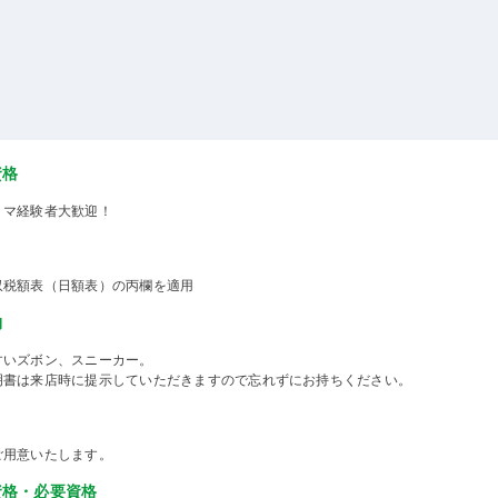
資格
ミマ経験者大歓迎！
収税額表（日額表）の丙欄を適用
物
すいズボン、スニーカー。
明書は来店時に提示していただきますので忘れずにお持ちください。
ご用意いたします。
資格・必要資格