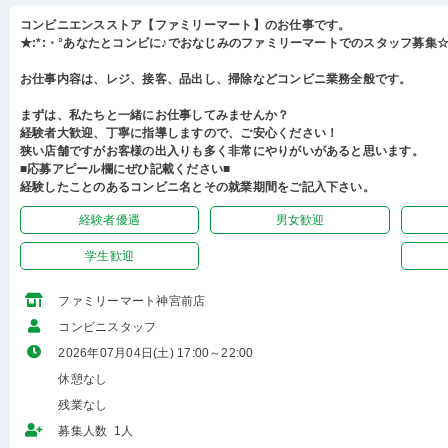
コンビニエンスストア【ファミリーマート】のお仕事です。
★:*:・°あなたとコンビに♪でおなじみのファミリーマートでのスタッフ募集☆:
お仕事内容は、レジ、接客、品出し、掃除などコンビニ業務全般です。
まずは、私たちと一緒にお仕事してみませんか？
経験者大歓迎、丁寧に指導しますので、ご安心ください！
狭い店舗ですがお客様の出入りも多く非常にやりがいがあると思います。
■応募アピール欄にぜひ記載ください■
経験したことのあるコンビニ名とその就業期間をご記入下さい。
経験者優遇
男女歓迎
学生歓迎
ファミリーマート神宮前店
コンビニスタッフ
2026年07月04日(土) 17:00～22:00
休憩なし
残業なし
募集人数 1人