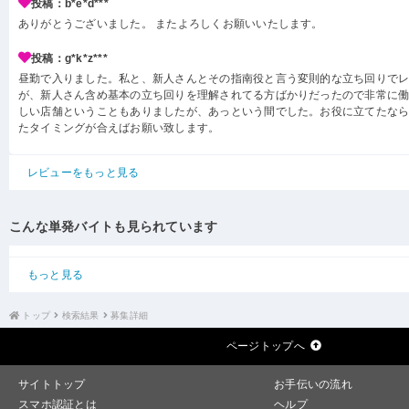
投稿：b*e*d***
ありがとうございました。 またよろしくお願いいたします。
投稿：g*k*z***
昼勤で入りました。私と、新人さんとその指南役と言う変則的な立ち回りで
が、新人さん含め基本の立ち回りを理解されてる方ばかりだったので非常に
しい店舗ということもありましたが、あっという間でした。お役に立てたな
たタイミングが合えばお願い致します。
レビューをもっと見る
こんな単発バイトも見られています
もっと見る
トップ
検索結果
募集詳細
ページトップへ
サイトトップ
お手伝いの流れ
スマホ認証とは
ヘルプ