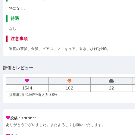
特になし。
待遇
なし
注意事項
過度の茶髪、金髪、ピアス、マニキュア、香水、ひげはNG。
評価とレビュー
1544
162
22
採用取消 41回
/評価入力 88%
投稿：s*0*0***
ありがとうございました。またよろしくお願いいたします。