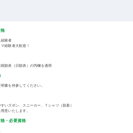
資格
ニ経験者
ミマ経験者大歓迎！
収税額表（日額表）の丙欄を適用
物
証明書を持参してください。
やすいズボン、スニーカー、Ｔシャツ（肌着）
は用意いたします。
資格・必要資格
し