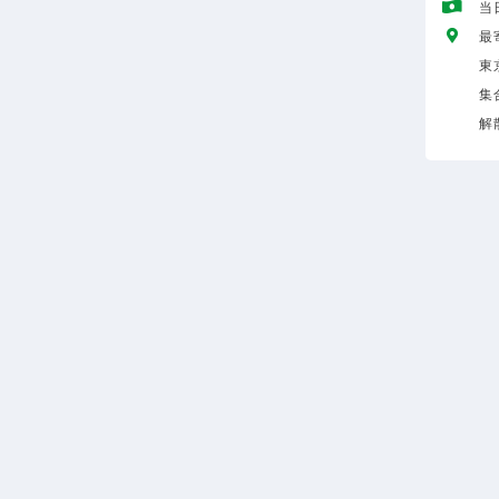
当
最
東
集
解