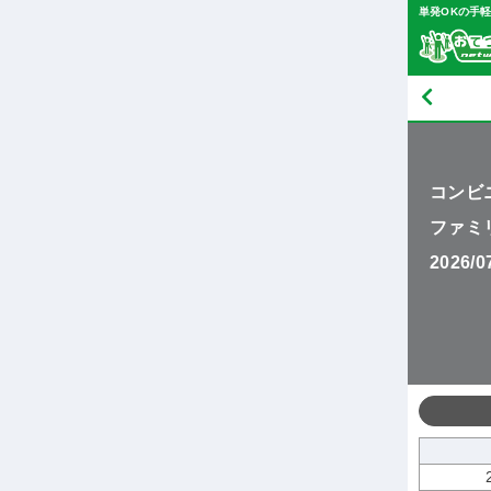
単発OKの手
コンビ
ファミ
2026/