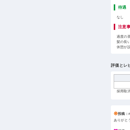
待遇
なし
注意
過度の
髪の長
休憩が
評価とレ
採用取消 
投稿：r*
ありがと