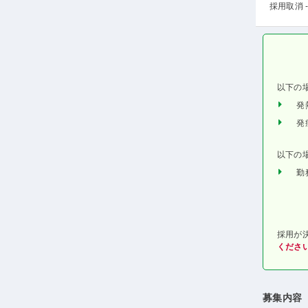
採用取消 -
以下の
発
発
以下の
勤
採用が
くださ
募集内容