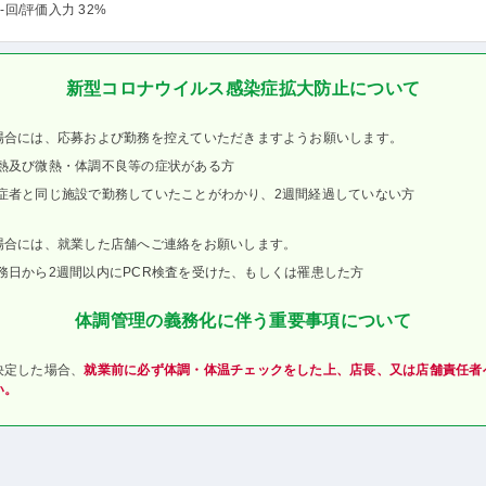
-回
/評価入力 32%
新型コロナウイルス感染症拡大防止について
場合には、応募および勤務を控えていただきますようお願いします。
熱及び微熱・体調不良等の症状がある方
症者と同じ施設で勤務していたことがわかり、2週間経過していない方
場合には、就業した店舗へご連絡をお願いします。
務日から2週間以内にPCR検査を受けた、もしくは罹患した方
体調管理の義務化に伴う重要事項について
決定した場合、
就業前に必ず体調・体温チェックをした上、店長、又は店舗責任者
い。