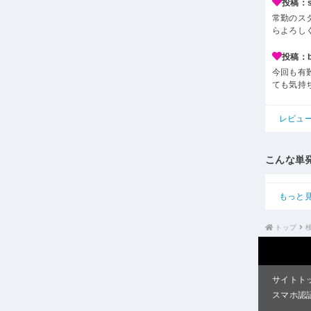
投稿：s*
常勤のス
らよろし
投稿：b*
今回も有
ても気持
レビュ
こんな単
もっと
トップ
サイトト
スマホ認