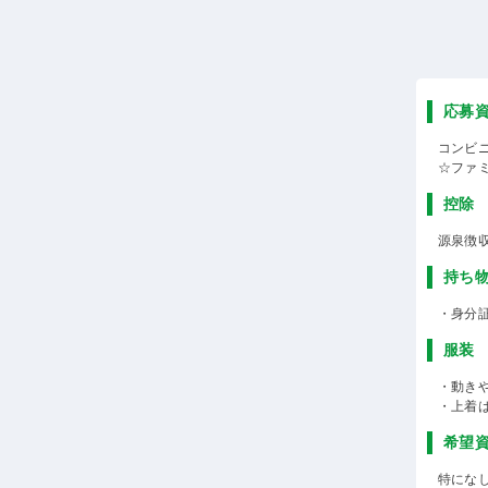
応募
コンビ
☆ファ
控除
源泉徴
持ち
・身分
服装
・動き
・上着
希望
特にな