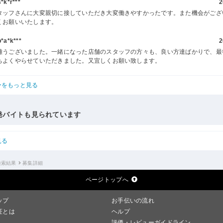
k*r***
2
タッフさんに大変親切に接していただき大変働きやすかったです。また機会がござ
くお願いいたします。
a*k***
2
難うございました。一緒になった店舗のスタッフの方々も、良い方達ばかりで、最
ちよくやらせていただきました。又宜しくお願い致します。
ーをもっと見る
発バイトも見られています
見る
検索結果
募集詳細
ページトップへ
ップ
お手伝いの流れ
証とは
ヘルプ
評価・レビューガイドライン