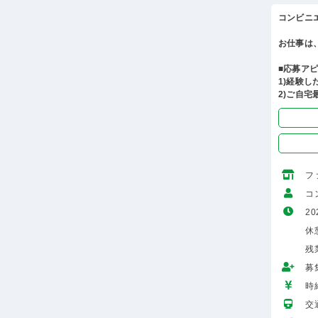
コンビニ
お仕事は
■応募ア
1)経験
2)ご自宅
フ
コ
20
休憩
残
募
時給
交