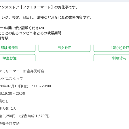
エンスストア【ファミリーマート】のお仕事です。
、レジ、接客、品出し、清掃などおなじみの業務内容です。
ピール欄にぜひ記載ください■
したことのあるコンビニ名とその就業期間
最寄駅
経験者優遇
男女歓迎
主婦(夫)歓
学生歓迎
制服貸与
ァミリーマート新宿弁天町店
ンビニスタッフ
26年07月10日(金) 17:00～23:00
:19:30～20:00
業なし
集人数 1人
 1,250円 (深夜時給 1,570円)
通費全額支給