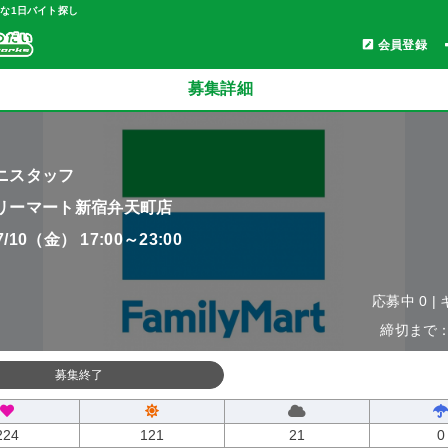
軽な1日バイト探し
会員登録
募集詳細
ニスタッフ
リーマート新宿弁天町店
07/10（金） 17:00～23:00
応募中 0 |
締切まで：0
募集終了
224
121
21
0