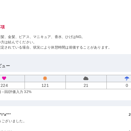
事項
茶髪、金髪、ピアス、マニキュア、香水、ひげはNG。
い方は結んでください。
設定されている場合、状況により休憩時間は前後することがあります。
ビュー
224
121
21
0
--回
/評価入力 32%
i*a***
2
うございました。