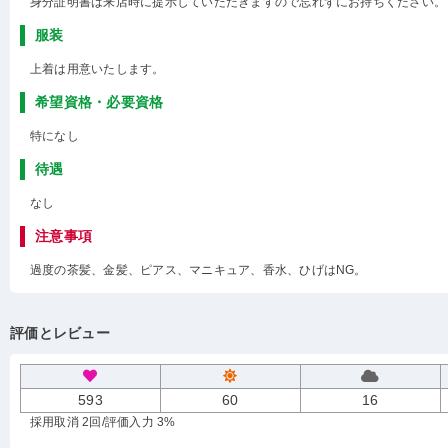
身分証明書は来店時に提示していただきますので忘れずにお持ちください。
服装
上着は用意いたします。
希望資格・必要資格
特になし
待遇
なし
注意事項
過度の茶髪、金髪、ピアス、マニキュア、香水、ひげはNG。
評価とレビュー
593
60
16
採用取消 2回
/評価入力 3%