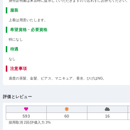
身分証明書は来店時に提示していただきますので忘れずにお持ちください。
服装
上着は用意いたします。
希望資格・必要資格
特になし
待遇
なし
注意事項
過度の茶髪、金髪、ピアス、マニキュア、香水、ひげはNG。
評価とレビュー
593
60
16
採用取消 2回
/評価入力 3%