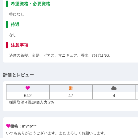
希望資格・必要資格
特になし
待遇
なし
注意事項
過度の茶髪、金髪、ピアス、マニキュア、香水、ひげはNG。
評価とレビュー
642
47
4
採用取消 4回
/評価入力 2%
投稿：n*v*b***
いつもありがとうございます。またよろしくお願いします。