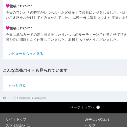
投稿：t*k*-***
今日のワンオペの時間がいつもよりお客様多くて必死にレジをしました。代
いご迷惑をおかけしてすみませんでした。 以後十分に気をつけます 本日もあ
投稿：t*k*-***
今日は単品カードの差し替えをしたりいつものルーティーンで仕事させて頂き
間も特に問題もなく仕事していました。本日もありがとうございました。
レビューをもっと見る
こんな単発バイトも見られています
もっと見る
トップ
検索結果
募集詳細
ページトップへ
サイトトップ
お手伝いの流れ
スマホ認証とは
ヘルプ