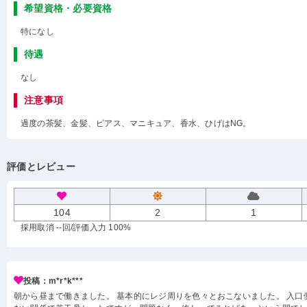
希望資格・必要資格
特になし
待遇
なし
注意事項
過度の茶髪、金髪、ピアス、マニキュア、香水、ひげはNG。
評価とレビュー
104
2
1
採用取消 --回
/評価入力 100%
投稿：m*r*k***
朝から昼まで働きました。 基本的にレジ周りを色々とおこないました。 入口