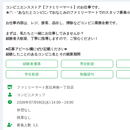
コンビニエンスストア【ファミリーマート】のお仕事です。
★:*:・°あなたとコンビに♪でおなじみのファミリーマートでのスタッフ募集☆:
お仕事内容は、レジ、接客、品出し、掃除などコンビニ業務全般です。
まずは、私たちと一緒にお仕事してみませんか？
経験者大歓迎、丁寧に指導しますので、ご安心ください！
■応募アピール欄にぜひ記載ください■
経験したことのあるコンビニ名とその就業期間
経験者優遇
男女歓迎
学生歓迎
制服貸与
ファミリーマート恵比寿南一丁目店
コンビニスタッフ
2026年07月08日(水) 14:00～18:00
休憩なし
残業なし
募集人数 1人