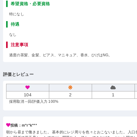
希望資格・必要資格
特になし
待遇
なし
注意事項
過度の茶髪、金髪、ピアス、マニキュア、香水、ひげはNG。
評価とレビュー
104
2
1
採用取消 --回
/評価入力 100%
投稿：m*r*k***
朝から昼まで働きました。 基本的にレジ周りを色々とおこないました。 入口