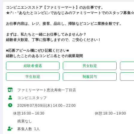
コンビニエンスストア【ファミリーマート】のお仕事です。
★:*:・°あなたとコンビに♪でおなじみのファミリーマートでのスタッフ募集☆:
お仕事内容は、レジ、接客、品出し、掃除などコンビニ業務全般です。
まずは、私たちと一緒にお仕事してみませんか？
経験者大歓迎、丁寧に指導しますので、ご安心ください！
■応募アピール欄にぜひ記載ください■
経験したことのあるコンビニ名とその就業期間
経験者優遇
男女歓迎
学生歓迎
制服貸与
ファミリーマート恵比寿南一丁目店
コンビニスタッフ
2026年07月09日(木) 14:00～22:00
休憩:16:00～16:30
休憩:18:30～19:00
残業なし
募集人数 1人