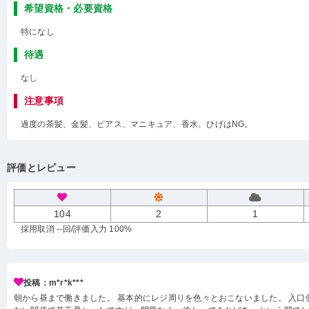
希望資格・必要資格
特になし
待遇
なし
注意事項
過度の茶髪、金髪、ピアス、マニキュア、香水、ひげはNG。
評価とレビュー
104
2
1
採用取消 --回
/評価入力 100%
投稿：m*r*k***
朝から昼まで働きました。 基本的にレジ周りを色々とおこないました。 入口