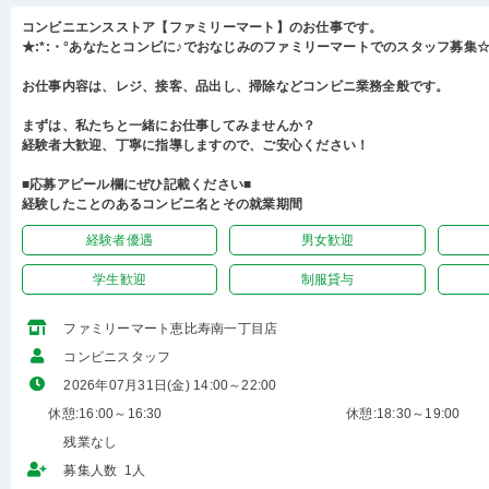
コンビニエンスストア【ファミリーマート】のお仕事です。
★:*:・°あなたとコンビに♪でおなじみのファミリーマートでのスタッフ募集☆:
お仕事内容は、レジ、接客、品出し、掃除などコンビニ業務全般です。
まずは、私たちと一緒にお仕事してみませんか？
経験者大歓迎、丁寧に指導しますので、ご安心ください！
■応募アピール欄にぜひ記載ください■
経験したことのあるコンビニ名とその就業期間
経験者優遇
男女歓迎
学生歓迎
制服貸与
ファミリーマート恵比寿南一丁目店
コンビニスタッフ
2026年07月31日(金) 14:00～22:00
休憩:16:00～16:30
休憩:18:30～19:00
残業なし
募集人数 1人