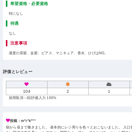
希望資格・必要資格
特になし
待遇
なし
注意事項
過度の茶髪、金髪、ピアス、マニキュア、香水、ひげはNG。
評価とレビュー
104
2
1
採用取消 --回
/評価入力 100%
投稿：m*r*k***
朝から昼まで働きました。 基本的にレジ周りを色々とおこないました。 入口