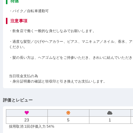
待遇
・バイク／自転車通勤可
注意事項
・飲食店で働く一般的な身だしなみでお願いします。
・過度な髪型／ひげやヘアカラー、ピアス、マニキュア／ネイル、香水、ア
ください。
・髪の長い方は、ヘアゴムなどをご持参いただき、きれいに結んでいただき
当日現金支払の為
・身分証明書の確認と領収印と引き換えでお支払いします。
評価とレビュー
23
5
1
採用取消 1回
/評価入力 54%