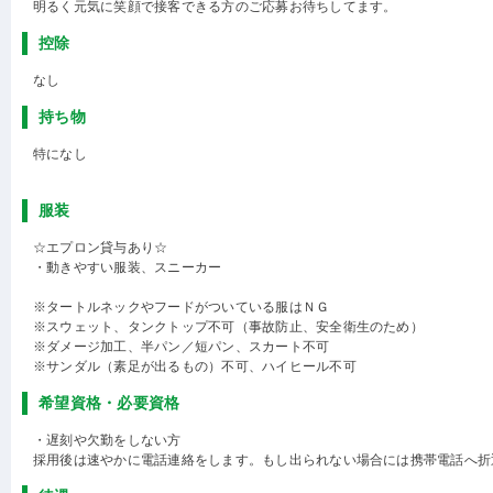
明るく元気に笑顔で接客できる方のご応募お待ちしてます。
控除
なし
持ち物
特になし
服装
☆エプロン貸与あり☆
・動きやすい服装、スニーカー
※タートルネックやフードがついている服はＮＧ
※スウェット、タンクトップ不可（事故防止、安全衛生のため）
※ダメージ加工、半パン／短パン、スカート不可
※サンダル（素足が出るもの）不可、ハイヒール不可
希望資格・必要資格
・遅刻や欠勤をしない方
採用後は速やかに電話連絡をします。もし出られない場合には携帯電話へ折