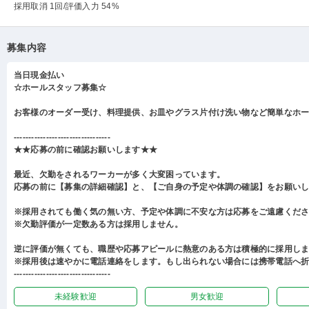
採用取消 1回
/評価入力 54%
募集内容
当日現金払い
☆ホールスタッフ募集☆
お客様のオーダー受け、料理提供、お皿やグラス片付け洗い物など簡単なホ
---------------------------------
★★応募の前に確認お願いします★★
最近、欠勤をされるワーカーが多く大変困っています。
応募の前に【募集の詳細確認】と、【ご自身の予定や体調の確認】をお願い
※採用されても働く気の無い方、予定や体調に不安な方は応募をご遠慮くだ
※欠勤評価が一定数ある方は採用しません。
逆に評価が無くても、職歴や応募アピールに熱意のある方は積極的に採用し
※採用後は速やかに電話連絡をします。もし出られない場合には携帯電話へ
---------------------------------
未経験歓迎
男女歓迎