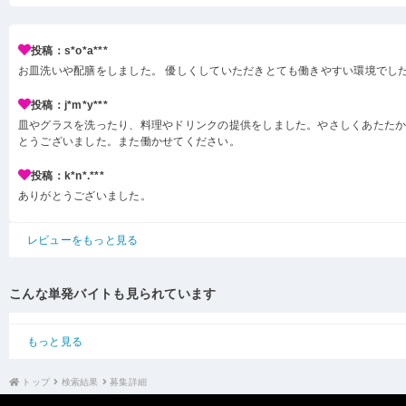
投稿：s*o*a***
お皿洗いや配膳をしました。 優しくしていただきとても働きやすい環境でし
投稿：j*m*y***
皿やグラスを洗ったり、料理やドリンクの提供をしました。やさしくあたた
とうございました。また働かせてください。
投稿：k*n*.***
ありがとうございました。
レビューをもっと見る
こんな単発バイトも見られています
もっと見る
トップ
検索結果
募集詳細