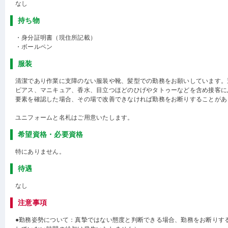
なし
持ち物
・身分証明書（現住所記載）
・ボールペン
服装
清潔であり作業に支障のない服装や靴、髪型での勤務をお願いしています。
ピアス、マニキュア、香水、目立つほどのひげやタトゥーなどを含め接客に
要素を確認した場合、その場で改善できなければ勤務をお断りすることがあ
ユニフォームと名札はご用意いたします。
希望資格・必要資格
特にありません。
待遇
なし
注意事項
●勤務姿勢について：真摯ではない態度と判断できる場合、勤務をお断りす