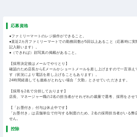
応募資格
●ファミリーマートのレジ操作ができること。
●直近2カ月ファミリーマートでの勤務回数が5回以上あること（応募時に実
記入願います）。
●（できれば）顔写真の掲載があること。
【採用決定後はメールでやりとり】
確認のため店長からEメールかショートメールを差し上げますので一言添え
す（状況により電話を差し上げることもあります）。
24時間経過しても連絡がとれない場合「欠勤」とさせていただきます。
【採用を2名で分担しております】
店長、マネージャー職の2名の担当者がそれぞれの裁量で選考、採用をさせ
【「お墨付き」付与は休止中です】
「お墨付き」は店舗単位で付与する制度のため、2名の採用担当者がいる弊
せん。
控除