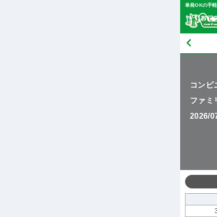
単発OKの手
コンビ
ファミ
2026/