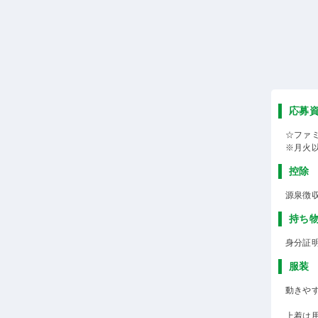
応募
☆ファ
※月火
控除
源泉徴
持ち
身分証
服装
動きや
上着は