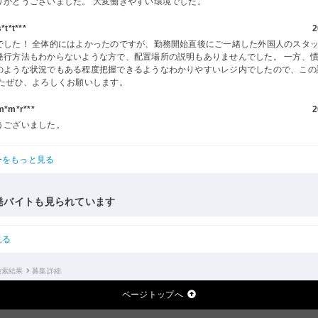
りがとうございました。 大変働きやすい環境でした。
t*t***
2
でした！ 全体的にはよかったのですが、勤務開始直後にご一緒した外国人のスタ
発行方法もわからないような方で、配置場所の説明もありませんでした。 一方、
のような状況でもある程度把握できるようなわかりやすいレジ内でしたので、この
またぜひ、よろしくお願いします。
m*r***
2
うございました。
ーをもっと見る
発バイトも見られています
見る
検索結果
募集詳細
ページトップへ