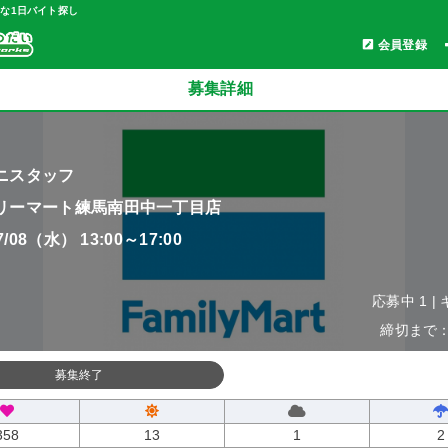
軽な1日バイト探し
会員登録
募集詳細
ニスタッフ
リーマート練馬南田中一丁目店
07/08（水） 13:00～17:00
応募中 1 |
締切まで：0
募集終了
358
13
1
2