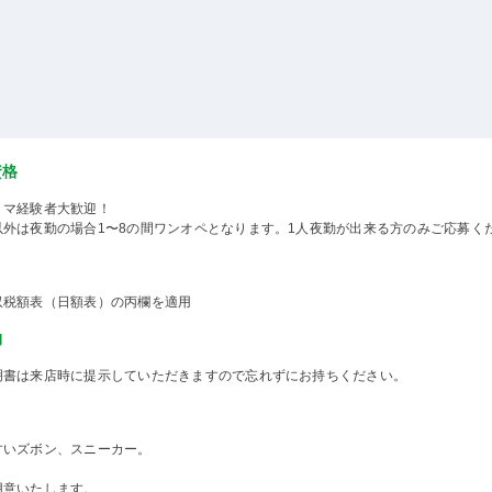
資格
ミマ経験者大歓迎！
以外は夜勤の場合1〜8の間ワンオペとなります。1人夜勤が出来る方のみご応募く
収税額表（日額表）の丙欄を適用
物
明書は来店時に提示していただきますので忘れずにお持ちください。
すいズボン、スニーカー。
用意いたします。