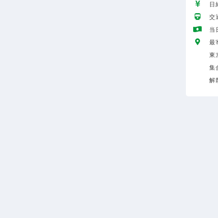
日給
交
当
最
東
集
解