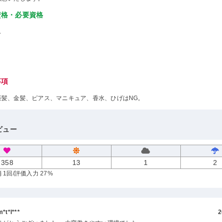
資格・必要資格
し
事項
茶髪、金髪、ピアス、マニキュア、香水、ひげはNG。
ビュー
358
13
1
2
 1回
/評価入力 27%
t*l***
2