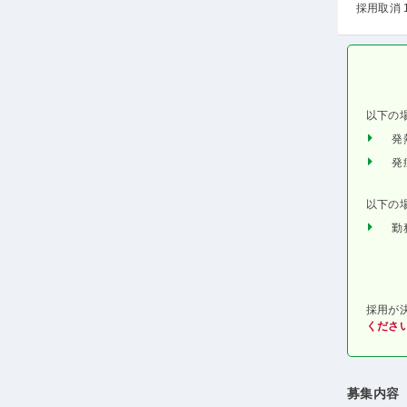
採用取消 
以下の
発
発
以下の
勤
採用が
くださ
募集内容