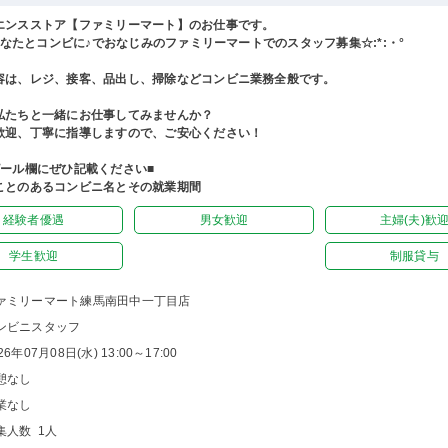
エンスストア【ファミリーマート】のお仕事です。
°あなたとコンビに♪でおなじみのファミリーマートでのスタッフ募集☆:*:・°
容は、レジ、接客、品出し、掃除などコンビニ業務全般です。
私たちと一緒にお仕事してみませんか？
歓迎、丁寧に指導しますので、ご安心ください！
ピール欄にぜひ記載ください■
ことのあるコンビニ名とその就業期間
経験者優遇
男女歓迎
主婦(夫)歓
学生歓迎
制服貸与
ァミリーマート練馬南田中一丁目店
ンビニスタッフ
26年07月08日(水) 13:00～17:00
憩なし
業なし
集人数 1人