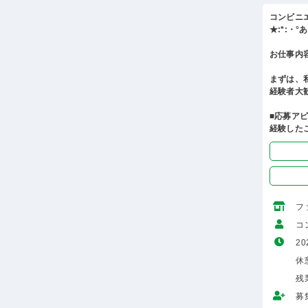
コンビニ
★:*:・
お仕事内
まずは、
経験者大
■応募ア
経験した
フ
コ
20
休
残
募