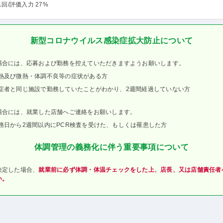
1回
/評価入力 27%
新型コロナウイルス感染症拡大防止について
場合には、応募および勤務を控えていただきますようお願いします。
熱及び微熱・体調不良等の症状がある方
症者と同じ施設で勤務していたことがわかり、2週間経過していない方
場合には、就業した店舗へご連絡をお願いします。
務日から2週間以内にPCR検査を受けた、もしくは罹患した方
体調管理の義務化に伴う重要事項について
決定した場合、
就業前に必ず体調・体温チェックをした上、店長、又は店舗責任者
い。