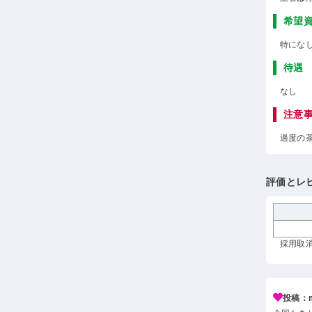
希望
特にな
待遇
なし
注意
過度の
評価とレ
採用取消
投稿：m*