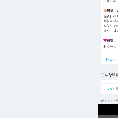
今回もあ
投稿：s*
お疲れ様
領収書の
方ならそ
ます！ 
投稿：m*
ありがと
レビュ
こんな単
もっと
トップ