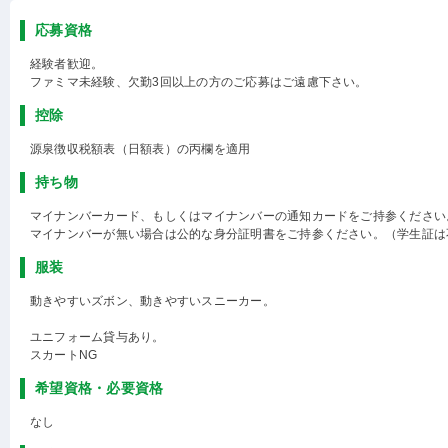
応募資格
経験者歓迎。
ファミマ未経験、欠勤3回以上の方のご応募はご遠慮下さい。
控除
源泉徴収税額表（日額表）の丙欄を適用
持ち物
マイナンバーカード、もしくはマイナンバーの通知カードをご持参ください
マイナンバーが無い場合は公的な身分証明書をご持参ください。（学生証は
服装
動きやすいズボン、動きやすいスニーカー。
ユニフォーム貸与あり。
スカートNG
希望資格・必要資格
なし