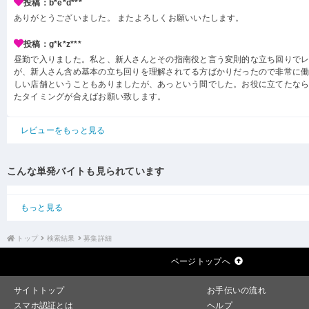
投稿：b*e*d***
ありがとうございました。 またよろしくお願いいたします。
投稿：g*k*z***
昼勤で入りました。私と、新人さんとその指南役と言う変則的な立ち回りで
が、新人さん含め基本の立ち回りを理解されてる方ばかりだったので非常に
しい店舗ということもありましたが、あっという間でした。お役に立てたな
たタイミングが合えばお願い致します。
レビューをもっと見る
こんな単発バイトも見られています
もっと見る
トップ
検索結果
募集詳細
ページトップへ
サイトトップ
お手伝いの流れ
スマホ認証とは
ヘルプ