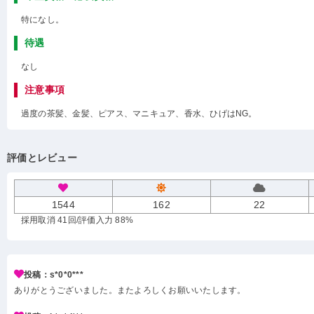
特になし。
待遇
なし
注意事項
過度の茶髪、金髪、ピアス、マニキュア、香水、ひげはNG。
評価とレビュー
1544
162
22
採用取消 41回
/評価入力 88%
投稿：s*0*0***
ありがとうございました。またよろしくお願いいたします。