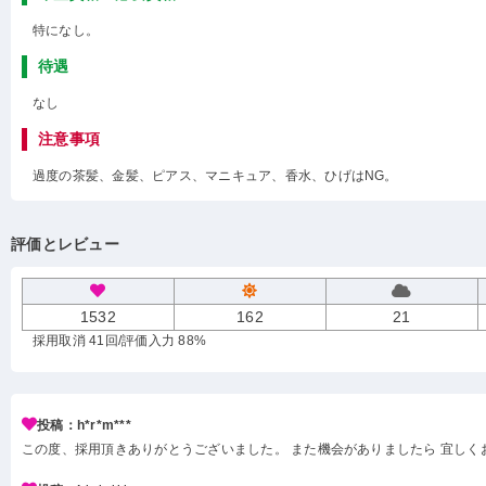
特になし。
待遇
なし
注意事項
過度の茶髪、金髪、ピアス、マニキュア、香水、ひげはNG。
評価とレビュー
1532
162
21
採用取消 41回
/評価入力 88%
投稿：h*r*m***
この度、採用頂きありがとうございました。 また機会がありましたら 宜しく