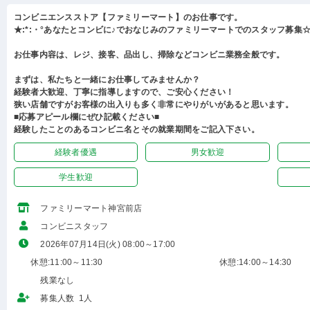
コンビニエンスストア【ファミリーマート】のお仕事です。
★:*:・°あなたとコンビに♪でおなじみのファミリーマートでのスタッフ募集☆:
お仕事内容は、レジ、接客、品出し、掃除などコンビニ業務全般です。
まずは、私たちと一緒にお仕事してみませんか？
経験者大歓迎、丁寧に指導しますので、ご安心ください！
狭い店舗ですがお客様の出入りも多く非常にやりがいがあると思います。
■応募アピール欄にぜひ記載ください■
経験したことのあるコンビニ名とその就業期間をご記入下さい。
経験者優遇
男女歓迎
学生歓迎
ファミリーマート神宮前店
コンビニスタッフ
2026年07月14日(火) 08:00～17:00
休憩:11:00～11:30
休憩:14:00～14:30
残業なし
募集人数 1人