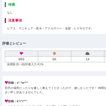
待遇
なし
注意事項
ピアス・マニキュア・香水・アクセサリー・金髪・ヒゲＮＧです。
評価とレビュー
886
66
14
採用取消 --回
/評価入力 91%
投稿：s*.*m***
切手の場所だったりを優しく教えてくださったので、嬉しかったです！ 時間
まい申し訳ありませんでした。
投稿：k*r*r***