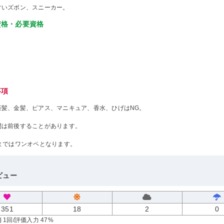
すいズボン、スニーカー。
資格・必要資格
事項
茶髪、金髪、ピアス、マニキュア、香水、ひげはNG。
間は前後することがあります。
時まではワンオペとなります。
ビュー
351
18
2
0
 1回
/評価入力 47%