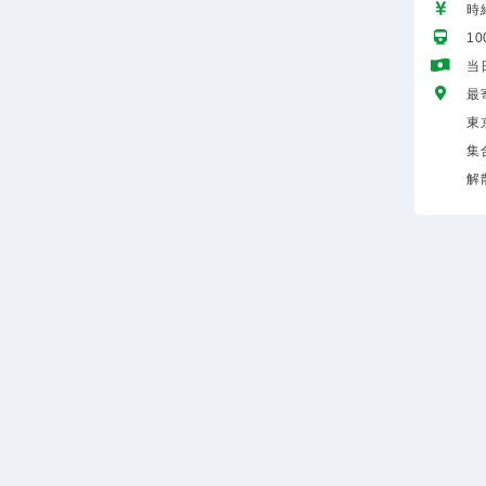
時給
1
当
最
東
集
解