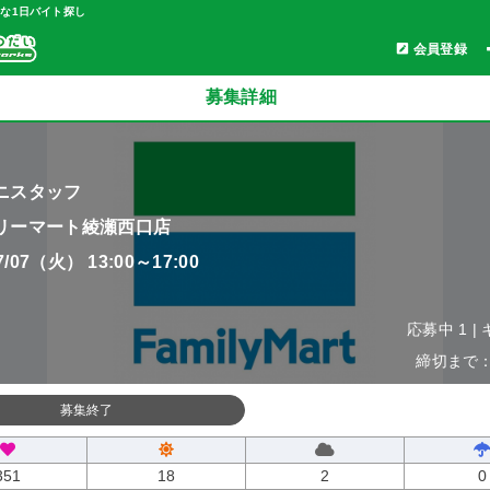
軽な1日バイト探し
会員登録
募集詳細
ニスタッフ
リーマート綾瀬西口店
07/07（火） 13:00～17:00
応募中 1 |
締切まで：0
募集終了
351
18
2
0