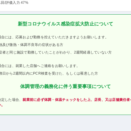
1回
/評価入力 47%
新型コロナウイルス感染症拡大防止について
場合には、応募および勤務を控えていただきますようお願いします。
熱及び微熱・体調不良等の症状がある方
症者と同じ施設で勤務していたことがわかり、2週間経過していない方
場合には、就業した店舗へご連絡をお願いします。
務日から2週間以内にPCR検査を受けた、もしくは罹患した方
体調管理の義務化に伴う重要事項について
決定した場合、
就業前に必ず体調・体温チェックをした上、店長、又は店舗責任者
い。