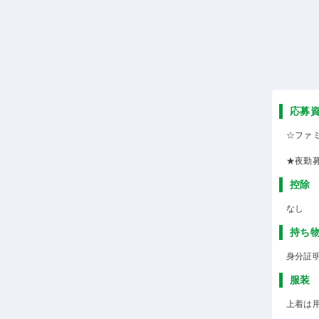
応募
☆ファ
★夜勤
控除
なし
持ち
身分証
服装
上着は