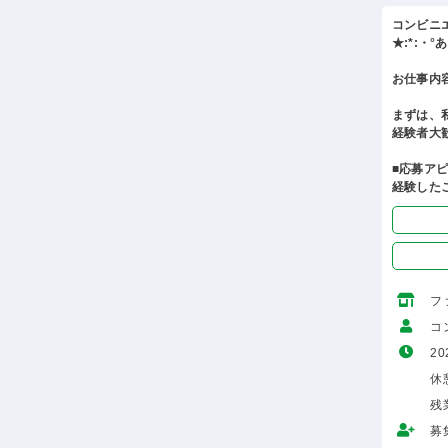
コンビニ
★:*:・
お仕事内
まずは、
経験者大
■応募ア
経験した
フ
コ
20
休
残
募