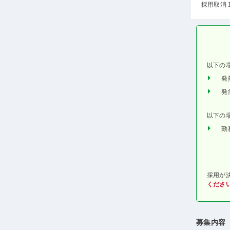
採用取消 
以下の
発
発
以下の
勤
採用が
くださ
募集内容