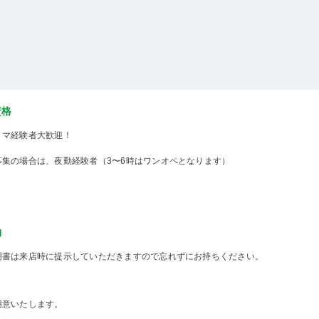
資格
ミマ経験者大歓迎！
募集の場合は、夜勤経験者（3〜6時はワンオペとなります）
物
明書は来店時に提示していただきますので忘れずにお持ちください。
用意いたします。