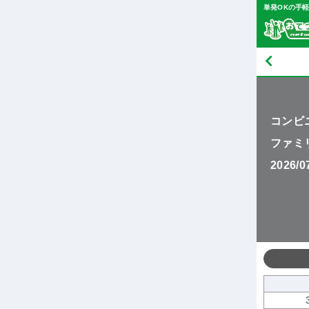
単発OKの手
コンビ
ファミ
2026/