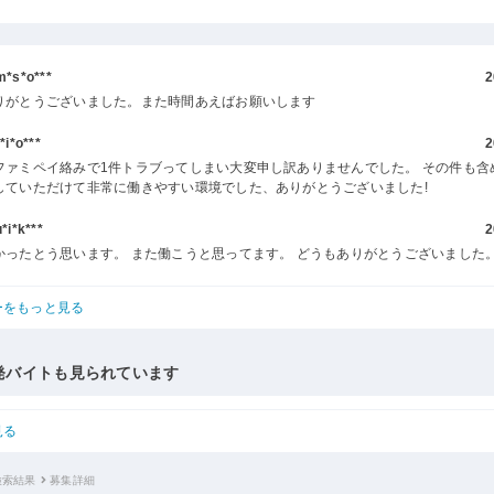
s*o***
2
りがとうございました。また時間あえばお願いします
i*o***
2
ファミペイ絡みで1件トラブってしまい大変申し訳ありませんでした。 その件も含
していただけて非常に働きやすい環境でした、ありがとうございました!
i*k***
2
かったとう思います。 また働こうと思ってます。 どうもありがとうございました
ーをもっと見る
発バイトも見られています
見る
検索結果
募集詳細