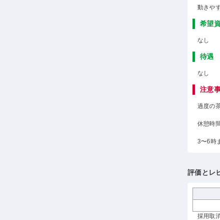
動きや
希望
なし
待遇
なし
注意
過度の
休憩時
3〜6
評価とレ
採用取消