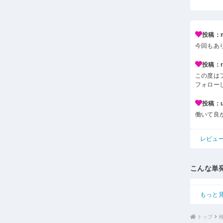
投稿：m*
今回もあ
投稿：r*
この度は
フォロー
投稿：u*
働いて良
レビュ
こんな単
もっと
トップ