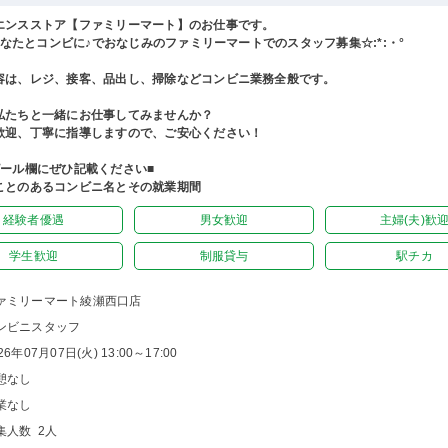
エンスストア【ファミリーマート】のお仕事です。
°あなたとコンビに♪でおなじみのファミリーマートでのスタッフ募集☆:*:・°
容は、レジ、接客、品出し、掃除などコンビニ業務全般です。
私たちと一緒にお仕事してみませんか？
歓迎、丁寧に指導しますので、ご安心ください！
ピール欄にぜひ記載ください■
ことのあるコンビニ名とその就業期間
経験者優遇
男女歓迎
主婦(夫)歓
学生歓迎
制服貸与
駅チカ
ァミリーマート綾瀬西口店
ンビニスタッフ
26年07月07日(火) 13:00～17:00
憩なし
業なし
集人数 2人