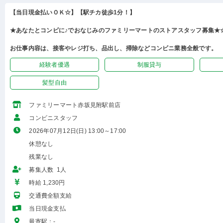
【当日現金払いＯＫ☆】【駅チカ徒歩1分！】
★あなたとコンビに♪でおなじみのファミリーマートのストアスタッフ募集★☆
お仕事内容は、接客やレジ打ち、品出し、掃除などコンビニ業務全般です。
経験者優遇
制服貸与
髪型自由
ファミリーマート赤坂見附駅前店
コンビニスタッフ
2026年07月12日(日) 13:00～17:00
休憩なし
残業なし
募集人数 1人
時給 1,230円
交通費全額支給
当日現金支払
最寄駅：-