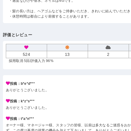
・過度なひげや香水、ネイルはNGです。
・髪の長い方は、ヘアゴムなどをご持参いただき、きれいに結んでいただき
・休憩時間は都合により前後することがあります。
評価とレビュー
524
13
2
採用取消 5回
/評価入力 96%
投稿：b*e*d***
ありがとうございました。
投稿：k*z*s***
ありがとうございました。
投稿：t*a*n***
オーナー様、マネージャー様、スタッフの皆様、以前は多大なるご迷惑をお
ず、この度は再度の就業の機会を与えて下さいまして、ありがとうございまし