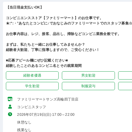
【当日現金支払いOK】
コンビニエンスストア【ファミリーマート】のお仕事です。
★:*:・°あなたとコンビに♪でおなじみのファミリーマートでのスタッフ募集☆:
お仕事内容は、レジ、接客、品出し、掃除などコンビニ業務全般です。
まずは、私たちと一緒にお仕事してみませんか？
経験者大歓迎、丁寧に指導しますので、ご安心ください！
■応募アピール欄にぜひ記載ください■
経験したことのあるコンビニ名とその就業期間
経験者優遇
男女歓迎
学生歓迎
制服貸与
ファミリーマートサンズ高輪四丁目店
コンビニスタッフ
2026年07月19日(日) 17:00～22:00
休憩なし
残業なし