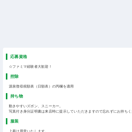
応募資格
☆ファミマ経験者大歓迎！
控除
源泉徴収税額表（日額表）の丙欄を適用
持ち物
動きやすいズボン、スニーカー。
写真付き身分証明書は来店時に提示していただきますので忘れずにお持ちく
服装
上着は用意いたします。