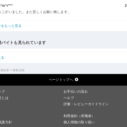
m*r***
2
うございました。また宜しくお願い致します。
ーをもっと見る
発バイトも見られています
見る
検索結果
募集詳細
ページトップへ
ップ
お手伝いの流れ
証とは
ヘルプ
評価・レビューガイドライン
利用規約（求職者）
保護方針
個人情報の取り扱い