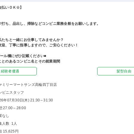
金払いＯＫ☆】
ジ打ち、品出し、掃除などコンビニ業務全般をお願いします。
私たちと一緒にお仕事してみませんか？
歓迎、丁寧に指導しますので、ご安心ください！
ピール欄にぜひ記載ください■
ことのあるコンビニ名とその就業期間
経験者優遇
髪型自由
ァミリーマートサンズ高輪四丁目店
ンビニスタッフ
26年07月30日(木) 21:30～31:30
:27:00～28:00
業なし
集人数 1人
 15,625円