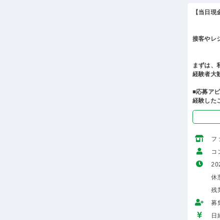
【当日現
接客やレ
まずは、
経験者大
■応募ア
経験した
フ
コ
20
休憩
残
募
日給