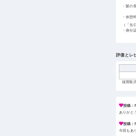
・髪の
・休憩
（「当
・身分
評価とレ
採用取消 
投稿：f*
ありがと
投稿：f*
今回もあ