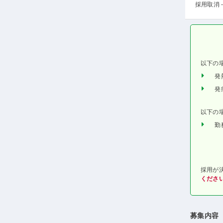
採用取消 -
以下の
発
発
以下の
勤
採用が
くださ
募集内容