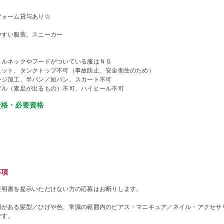
フォーム貸与あり☆
やすい服装、スニーカー
トルネックやフードがついている服はＮＧ
ェット、タンクトップ不可（事故防止、安全衛生のため）
ージ加工、半パン／短パン、スカート不可
ダル（素足が出るもの）不可、ハイヒール不可
資格・必要資格
事項
証明書を提示いただけない方の応募はお断りします。
感がある髪型／ひげや色、常識の範囲内のピアス・マニキュア／ネイル・アクセサ
です。