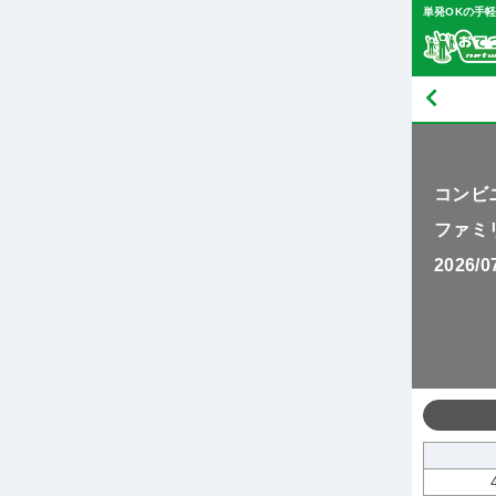
単発OKの手
コンビ
ファミ
2026/