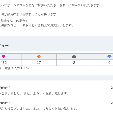
長い方は、ヘアゴムなどをご持参いただき、きれいに結んでいただきます。
時間は都合により前後することがあります。
日現金支払」の場合）
証明書のコピー、領収印と引き換えでお支払いします。
ビュー
452
17
2
0
--回
/評価入力 100%
o*e***
2
うございました。 また、よろしくお願い致します。
o*e***
2
りがとうございました。 また、よろしくお願い致します。