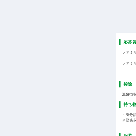
応募
ファミ
ファミ
控除
源泉徴
持ち
・身分
※勤務
服装