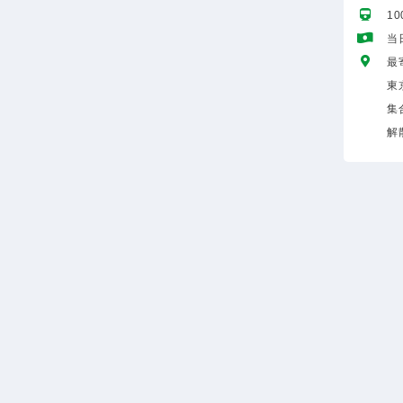
1
当
最
東
集
解