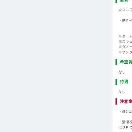
☆ユニ
・動き
※ター
※スウ
※ダメ
※サン
希望
なし
待遇
なし
注意
・身分
・清潔
はＯＫ