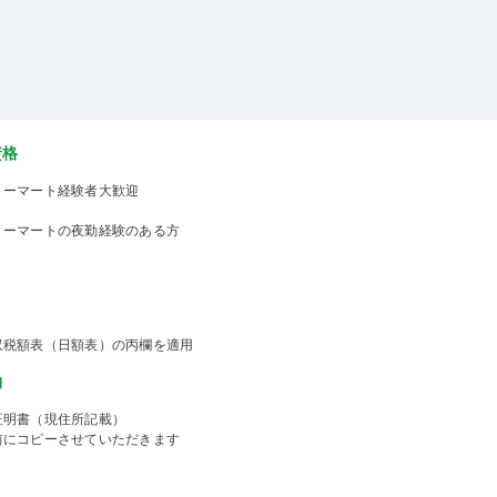
資格
リーマート経験者大歓迎
リーマートの夜勤経験のある方
収税額表（日額表）の丙欄を適用
物
証明書（現住所記載）
前にコピーさせていただきます