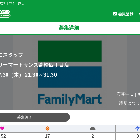
軽な1日バイト探し
会員登録
募集詳細
ニスタッフ
リーマートサンズ高輪四丁目店
07/30（木） 21:30～31:30
応募中 1 |
締切まで：0
募集終了
452
17
2
0