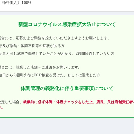
-回
/評価入力 100%
新型コロナウイルス感染症拡大防止について
場合には、応募および勤務を控えていただきますようお願いします。
熱及び微熱・体調不良等の症状がある方
症者と同じ施設で勤務していたことがわかり、2週間経過していない方
場合には、就業した店舗へご連絡をお願いします。
務日から2週間以内にPCR検査を受けた、もしくは罹患した方
体調管理の義務化に伴う重要事項について
決定した場合、
就業前に必ず体調・体温チェックをした上、店長、又は店舗責任者
い。