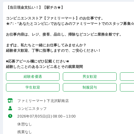
【当日現金支払い！】【駅チカ★】
コンビニエンスストア【ファミリーマート】のお仕事です。
★:*:・°あなたとコンビに♪でおなじみのファミリーマートでのスタッフ募集☆:
お仕事内容は、レジ、接客、品出し、掃除などコンビニ業務全般です。
まずは、私たちと一緒にお仕事してみませんか？
経験者大歓迎、丁寧に指導しますので、ご安心ください！
■応募アピール欄にぜひ記載ください■
経験したことのあるコンビニ名とその就業期間
経験者優遇
男女歓迎
学生歓迎
制服貸与
ファミリーマート下北沢駅南店
コンビニスタッフ
2026年07月05日(日) 08:00～13:00
休憩なし
残業なし