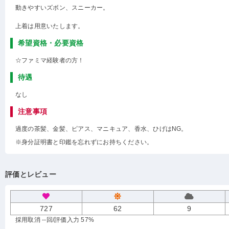
動きやすいズボン、スニーカー。
上着は用意いたします。
希望資格・必要資格
☆ファミマ経験者の方！
待遇
なし
注意事項
過度の茶髪、金髪、ピアス、マニキュア、香水、ひげはNG。
※身分証明書と印鑑を忘れずにお持ちください。
評価とレビュー
727
62
9
採用取消 --回
/評価入力 57%