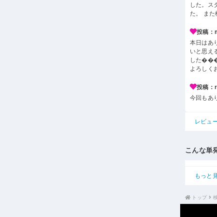
した。ス
た。 ま
投稿：m*
本日はあ
いと思え
した��
よろしく
投稿：r*
今回もあ
レビュ
こんな単
もっと
トップ