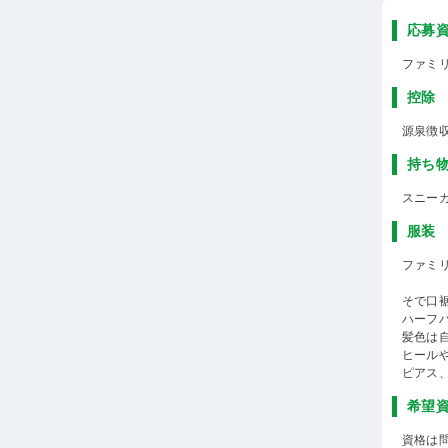
応募
ファミ
控除
源泉徴
持ち
スニー
服装
ファミ
そで口
ハーフ
髪色は
ヒール
ピアス
希望
資格は