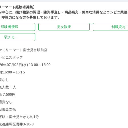
リーマート経験者募集】
を中心に、揚げ物類の調理・陳列手直し・商品補充・簡単な清掃などコンビニ業務
。即戦力になる方を募集しております。
経験者優遇
男女歓迎
制服貸与
駅チカ
ァミリーマート富士見台駅前店
ンビニスタッフ
26年07月08日(水) 13:00～18:00
:16:00～16:15
業なし
集人数 1人
 7,500円
通費なし
日現金支払
寄駅：富士見台から約1分
京都練馬区貫井3-10-8