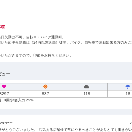
事項
当日欠勤は不可、自転車・バイク通勤可。
無いため準夜勤務は（24時以降退勤）徒歩、バイク、自転車で通勤出来る方のみご
をいただきますので、印鑑をお持ちください。
ビュー
3297
837
118
18
 18回
/評価入力 29%
s*c***
2
りがとうございました。 活気ある店舗様で常にやるべきことがありとても働きが