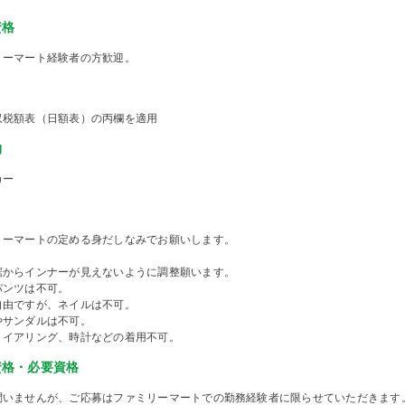
資格
リーマート経験者の方歓迎。
収税額表（日額表）の丙欄を適用
物
カー
リーマートの定める身だしなみでお願いします。
裾からインナーが見えないように調整願います。
パンツは不可。
自由ですが、ネイルは不可。
やサンダルは不可。
、イアリング、時計などの着用不可。
資格・必要資格
問いませんが、ご応募はファミリーマートでの勤務経験者に限らせていただきます