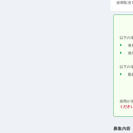
採用取消 
以下の
発
発
以下の
勤
採用が
くださ
募集内容