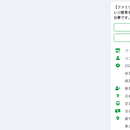
【ファミ
レジ接客
仕事です
フ
コ
20
休憩
残
募
日給
交
当
最
東