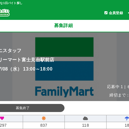
軽な1日バイト探し
会員登録
募集詳細
ニスタッフ
リーマート富士見台駅前店
07/08（水） 13:00～18:00
応募中 1 |
締切まで：0
募集終了
297
837
118
1