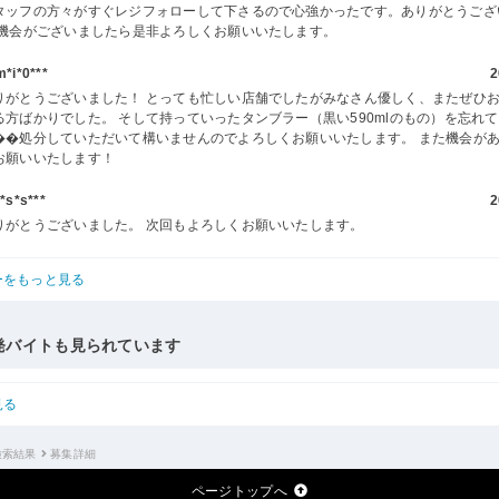
タッフの方々がすぐレジフォローして下さるので心強かったです。ありがとうござ
た機会がございましたら是非よろしくお願いいたします。
i*0***
2
りがとうございました！ とっても忙しい店舗でしたがみなさん優しく、またぜひ
る方ばかりでした。 そして持っていったタンブラー（黒い590mlのもの）を忘れ
��処分していただいて構いませんのでよろしくお願いいたします。 また機会が
お願いいたします！
s*s***
2
りがとうございました。 次回もよろしくお願いいたします。
ーをもっと見る
発バイトも見られています
見る
検索結果
募集詳細
ページトップへ