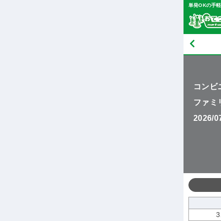
単発OKの手
コンビ
ファミ
2026/
3