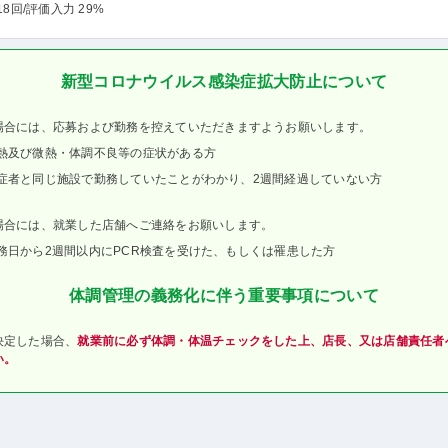
18回
/評価入力 29%
新型コロナウイルス感染症拡大防止について
場合には、応募および勤務を控えていただきますようお願いします。
熱及び微熱・体調不良等の症状がある方
症者と同じ施設で勤務していたことがわかり、2週間経過していない方
場合には、就業した店舗へご連絡をお願いします。
務日から2週間以内にPCR検査を受けた、もしくは罹患した方
体調管理の義務化に伴う重要事項について
決定した場合、
就業前に必ず体調・体温チェックをした上、店長、又は店舗責任者
い。