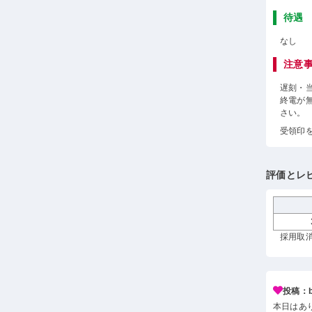
待遇
なし
注意
遅刻・
終電が
さい。
受領印
評価とレ
採用取消
投稿：b*
本日はあ