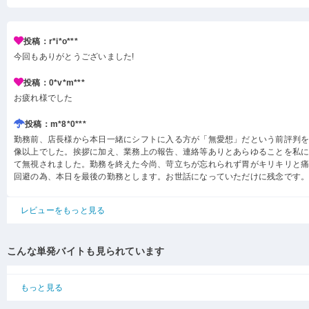
投稿：r*i*o***
今回もありがとうございました!
投稿：0*v*m***
お疲れ様でした
投稿：m*8*0***
勤務前、店長様から本日一緒にシフトに入る方が「無愛想」だという前評判
像以上でした。挨拶に加え、業務上の報告、連絡等ありとあらゆることを私
て無視されました。勤務を終えた今尚、苛立ちが忘れられず胃がキリキリと痛
回避の為、本日を最後の勤務とします。お世話になっていただけに残念です
レビューをもっと見る
こんな単発バイトも見られています
もっと見る