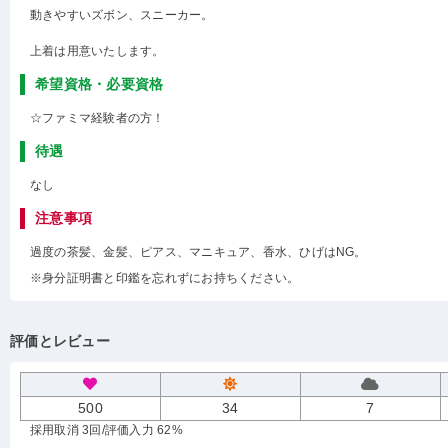
動きやすいズボン、スニーカー。
上着は用意いたします。
希望資格・必要資格
☆ファミマ経験者の方！
待遇
なし
注意事項
過度の茶髪、金髪、ピアス、マニキュア、香水、ひげはNG。
※身分証明書と印鑑を忘れずにお持ちください。
評価とレビュー
500
34
7
採用取消 3回
/評価入力 62%