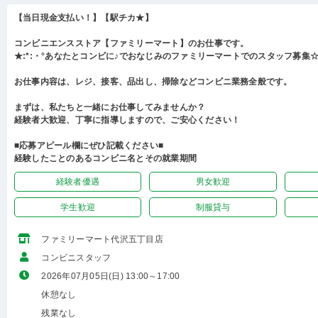
【当日現金支払い！】【駅チカ★】
コンビニエンスストア【ファミリーマート】のお仕事です。
★:*:・°あなたとコンビに♪でおなじみのファミリーマートでのスタッフ募集☆:
お仕事内容は、レジ、接客、品出し、掃除などコンビニ業務全般です。
まずは、私たちと一緒にお仕事してみませんか？
経験者大歓迎、丁寧に指導しますので、ご安心ください！
■応募アピール欄にぜひ記載ください■
経験したことのあるコンビニ名とその就業期間
経験者優遇
男女歓迎
学生歓迎
制服貸与
ファミリーマート代沢五丁目店
コンビニスタッフ
2026年07月05日(日) 13:00～17:00
休憩なし
残業なし