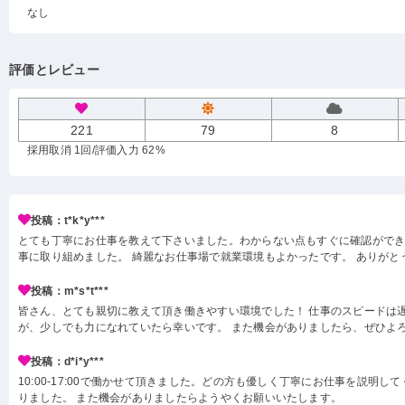
なし
評価とレビュー
221
79
8
採用取消 1回
/評価入力 62%
投稿：t*k*y***
とても丁寧にお仕事を教えて下さいました。わからない点もすぐに確認がで
事に取り組めました。 綺麗なお仕事場で就業環境もよかったです。 ありがと
投稿：m*s*t***
皆さん、とても親切に教えて頂き働きやすい環境でした！ 仕事のスピードは
が、少しでも力になれていたら幸いです。 また機会がありましたら、ぜひよろ
投稿：d*i*y***
10:00-17:00で働かせて頂きました。どの方も優しく丁寧にお仕事を説明し
りました。 また機会がありましたらようやくお願いいたします。