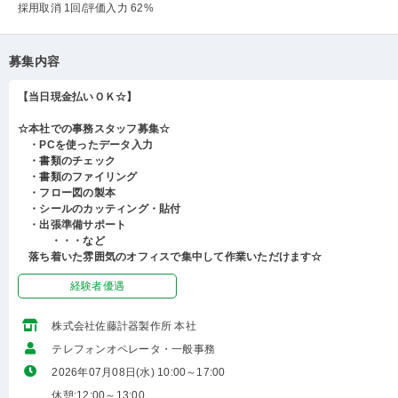
採用取消 1回
/評価入力 62%
募集内容
【当日現金払いＯＫ☆】
☆本社での事務スタッフ募集☆
・PCを使ったデータ入力
・書類のチェック
・書類のファイリング
・フロー図の製本
・シールのカッティング・貼付
・出張準備サポート
・・・など
落ち着いた雰囲気のオフィスで集中して作業いただけます☆
経験者優遇
株式会社佐藤計器製作所 本社
テレフォンオペレータ・一般事務
2026年07月08日(水) 10:00～17:00
休憩:12:00～13:00