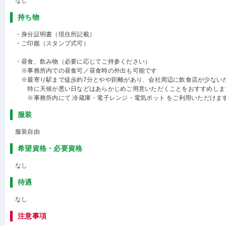
なし
持ち物
・身分証明書（現住所記載）
・ご印鑑（スタンプ式可）
・昼食、飲み物（必要に応じてご持参ください）
※事務所内での昼食可／昼食時の外出も可能です
※最寄り駅まで徒歩約7分とやや距離があり、会社周辺に飲食店が少ない
特に天候が悪い日などはあらかじめご用意いただくことをおすすめしま
※事務所内にて 冷蔵庫・電子レンジ・電気ポット をご利用いただけま
服装
服装自由
希望資格・必要資格
なし
待遇
なし
注意事項