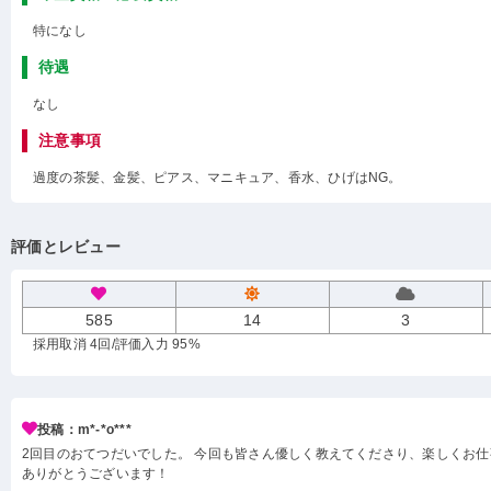
特になし
待遇
なし
注意事項
過度の茶髪、金髪、ピアス、マニキュア、香水、ひげはNG。
評価とレビュー
585
14
3
採用取消 4回
/評価入力 95%
投稿：m*-*o***
2回目のおてつだいでした。 今回も皆さん優しく教えてくださり、楽しくお
ありがとうございます！